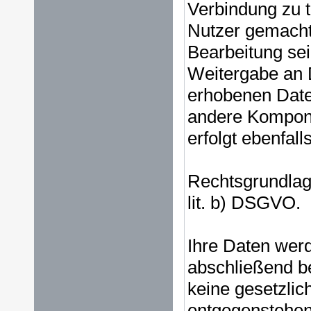
Verbindung zu t
Nutzer gemach
Bearbeitung se
Weitergabe an Dr
erhobenen Date
andere Kompone
erfolgt ebenfalls
Rechtsgrundlage
lit. b) DSGVO.
Ihre Daten werd
abschließend b
keine gesetzli
entgegenstehen,