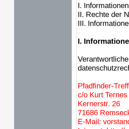
I. Informatione
II. Rechte der 
III. Informatio
I. Information
Verantwortlicher
datenschutzrech
Pfadfinder-Tref
c/o Kurt Ternes
Kernerstr. 26
71686 Remsec
E-Mail: vorstan