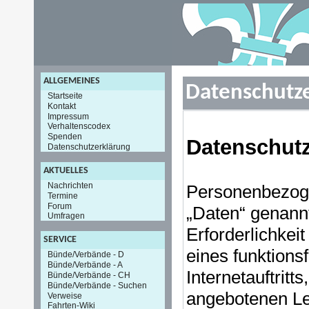
ALLGEMEINES
Datenschutz
Startseite
Kontakt
Impressum
Verhaltenscodex
Spenden
Datenschut
Datenschutzerklärung
AKTUELLES
Nachrichten
Personenbezoge
Termine
Forum
„Daten“ genann
Umfragen
Erforderlichkei
SERVICE
eines funktions
Bünde/Verbände - D
Bünde/Verbände - A
Internetauftritt
Bünde/Verbände - CH
Bünde/Verbände - Suchen
angebotenen Lei
Verweise
Fahrten-Wiki