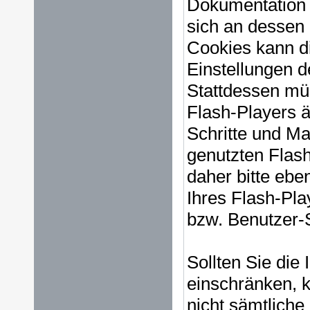
Dokumentation 
sich an dessen 
Cookies kann di
Einstellungen 
Stattdessen müs
Flash-Players ä
Schritte und M
genutzten Flash
daher bitte ebe
Ihres Flash-Pla
bzw. Benutzer-
Sollten Sie die 
einschränken, k
nicht sämtliche 