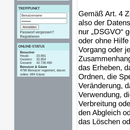
TREFFPUNKT
Gemäß Art. 4 Zi
also der Daten
nur „DSGVO“ gen
Passwort vergessen?
Registrieren
oder ohne Hilfe
ONLINE-STATUS
Vorgang oder j
Besucher
Heute:
33.891
Zusammenhang 
Gestern:
32.954
Gesamt:
42.738.490
das Erheben, da
Benutzer & Gäste
4796 Benutzer registriert, davon
Ordnen, die Sp
online: 684 Gäste
Veränderung, d
Verwendung, di
Verbreitung ode
den Abgleich od
das Löschen od