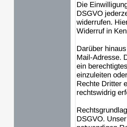
Die Einwilligun
DSGVO jederzei
widerrufen. Hie
Widerruf in Ken
Darüber hinaus 
Mail-Adresse. D
ein berechtigte
einzuleiten oder
Rechte Dritter e
rechtswidrig erf
Rechtsgrundlage 
DSGVO. Unser be