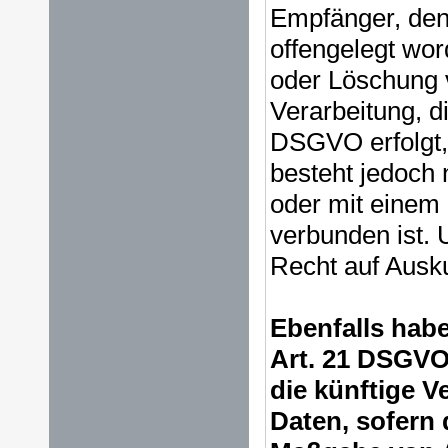
Empfänger, den
offengelegt wor
oder Löschung 
Verarbeitung, di
DSGVO erfolgt, 
besteht jedoch 
oder mit einem
verbunden ist. 
Recht auf Ausk
Ebenfalls hab
Art. 21 DSGVO
die künftige V
Daten, sofern