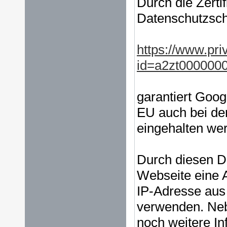
Durch die Zert
Datenschutzsch
https://www.pri
id=a2zt000000
garantiert Goog
EU auch bei de
eingehalten we
Durch diesen Di
Webseite eine 
IP-Adresse au
verwenden. Neb
noch weitere In