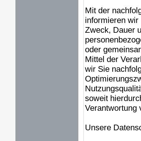
Mit der nachfo
informieren wir
Zweck, Dauer u
personenbezoge
oder gemeinsam
Mittel der Vera
wir Sie nachfol
Optimierungszw
Nutzungsqualit
soweit hierdurc
Verantwortung v
Unsere Datensch