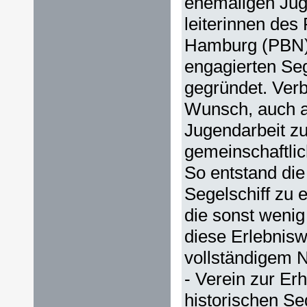
ehemaligen Jug
leiterinnen des
Hamburg (PBN),
engagierten Se
gegründet. Ver
Wunsch, auch a
Jugendarbeit zu
gemeinschaftli
So entstand die 
Segelschiff zu 
die sonst wenig
diese Erlebniswe
vollständigem 
- Verein zur Er
historischen Seg