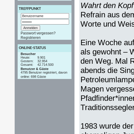
Wahrt den Kopf
TREFFPUNKT
Refrain aus dem
Worte und Weis
Passwort vergessen?
Registrieren
Eine Woche auf 
ONLINE-STATUS
als gewohnt – 
Besucher
Heute:
9.901
den Weg. Mal R
Gestern:
32.954
Gesamt:
42.714.500
abends die Sin
Benutzer & Gäste
4795 Benutzer registriert, davon
online: 698 Gäste
Petroleumlampen
Magen vergesse
Pfadfinder*inne
Traditionssegle
1983 wurde de