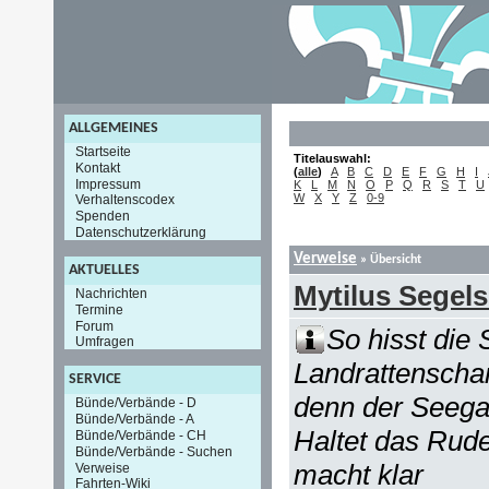
ALLGEMEINES
Startseite
Titelauswahl:
Kontakt
(
alle
)
A
B
C
D
E
F
G
H
I
Impressum
K
L
M
N
O
P
Q
R
S
T
U
W
X
Y
Z
0-9
Verhaltenscodex
Spenden
Datenschutzerklärung
Verweise
» Übersicht
AKTUELLES
Mytilus Segels
Nachrichten
Termine
Forum
So hisst die 
Umfragen
Landrattenschar
SERVICE
denn der Seegan
Bünde/Verbände - D
Bünde/Verbände - A
Haltet das Rud
Bünde/Verbände - CH
Bünde/Verbände - Suchen
macht klar
Verweise
Fahrten-Wiki