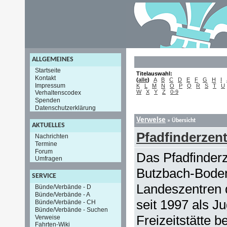
ALLGEMEINES
Startseite
Titelauswahl:
Kontakt
(
alle
)
A
B
C
D
E
F
G
H
I
Impressum
K
L
M
N
O
P
Q
R
S
T
U
W
X
Y
Z
0-9
Verhaltenscodex
Spenden
Datenschutzerklärung
Verweise
» Übersicht
AKTUELLES
Pfadfinderzen
Nachrichten
Termine
Forum
Das Pfadfinder
Umfragen
Butzbach-Boden
SERVICE
Landeszentren 
Bünde/Verbände - D
Bünde/Verbände - A
seit 1997 als J
Bünde/Verbände - CH
Bünde/Verbände - Suchen
Freizeitstätte b
Verweise
Fahrten-Wiki