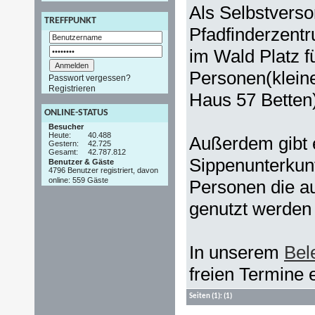
Als Selbstverso
TREFFPUNKT
Pfadfinderzent
im Wald Platz f
Personen(klein
Passwort vergessen?
Registrieren
Haus 57 Betten
ONLINE-STATUS
Besucher
Heute:
40.488
Außerdem gibt e
Gestern:
42.725
Gesamt:
42.787.812
Sippenunterkunf
Benutzer & Gäste
4796 Benutzer registriert, davon
online: 559 Gäste
Personen die au
genutzt werden
In unserem
Bel
freien Termine
Seiten
(1):
(1)