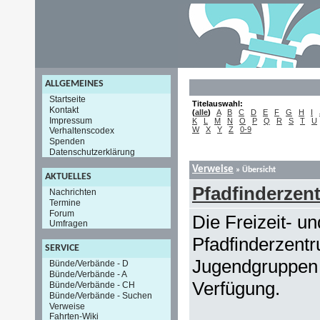
ALLGEMEINES
Startseite
Titelauswahl:
Kontakt
(
alle
)
A
B
C
D
E
F
G
H
I
Impressum
K
L
M
N
O
P
Q
R
S
T
U
W
X
Y
Z
0-9
Verhaltenscodex
Spenden
Datenschutzerklärung
Verweise
» Übersicht
AKTUELLES
Pfadfinderzen
Nachrichten
Termine
Forum
Die Freizeit- un
Umfragen
Pfadfinderzent
SERVICE
Jugendgruppen 
Bünde/Verbände - D
Bünde/Verbände - A
Verfügung.
Bünde/Verbände - CH
Bünde/Verbände - Suchen
Verweise
Fahrten-Wiki