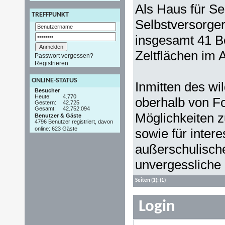
Als Haus für S
TREFFPUNKT
Selbstversorger 
insgesamt 41 Be
Zeltflächen im 
Passwort vergessen?
Registrieren
ONLINE-STATUS
Inmitten des wi
Besucher
Heute:
4.770
oberhalb von Fo
Gestern:
42.725
Gesamt:
42.752.094
Möglichkeiten z
Benutzer & Gäste
4796 Benutzer registriert, davon
online: 623 Gäste
sowie für inter
außerschulisch
unvergessliche
Seiten
(1):
(1)
Login