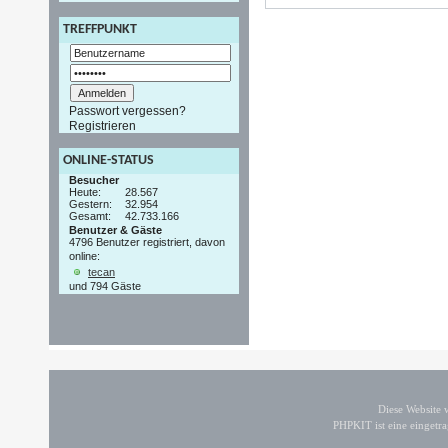
TREFFPUNKT
Passwort vergessen?
Registrieren
ONLINE-STATUS
Besucher
Heute:
28.567
Gestern:
32.954
Gesamt:
42.733.166
Benutzer & Gäste
4796 Benutzer registriert, davon
online:
tecan
und 794 Gäste
Diese Website
PHPKIT ist eine einget