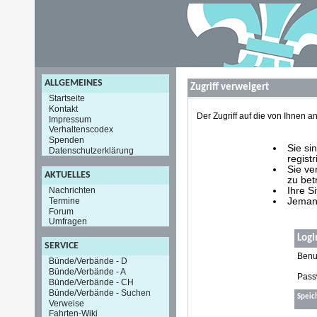
ALLGEMEINES
Zugriff verweigert
Startseite
Kontakt
Der Zugriff auf die von Ihnen
Impressum
Verhaltenscodex
Spenden
Sie si
Datenschutzerklärung
registr
Sie ve
AKTUELLES
zu bet
Nachrichten
Ihre S
Termine
Jemand
Forum
Umfragen
Logi
SERVICE
Benu
Bünde/Verbände - D
Bünde/Verbände - A
Pass
Bünde/Verbände - CH
Bünde/Verbände - Suchen
Speic
Verweise
Fahrten-Wiki