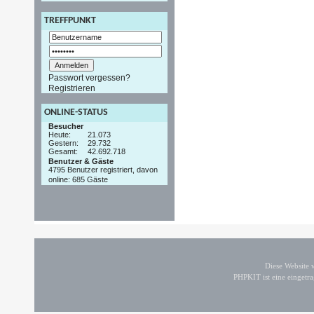
TREFFPUNKT
Passwort vergessen?
Registrieren
ONLINE-STATUS
Besucher
Heute:
21.073
Gestern:
29.732
Gesamt:
42.692.718
Benutzer & Gäste
4795 Benutzer registriert, davon
online: 685 Gäste
Diese Website
PHPKIT ist eine einget