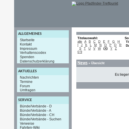
ALLGEMEINES
Titelauswahl:
So
Startseite
alle
A
B
C
D
E
F
G
H
Ti
Kontakt
I
J
K
L
M
N
O
P
Q
R
D
Impressum
S
T
U
V
W
(
X
)
Y
Z
0-9
Verhaltenscodex
Spenden
Datenschutzerklärung
News
» Übersicht
AKTUELLES
Es liege
Nachrichten
Termine
Forum
Umfragen
SERVICE
Bünde/Verbände - D
Bünde/Verbände - A
Bünde/Verbände - CH
Bünde/Verbände - Suchen
Verweise
Fahrten-Wiki