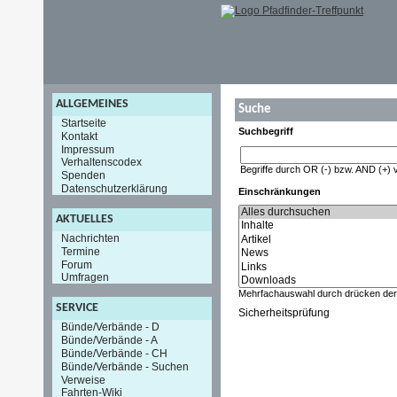
ALLGEMEINES
Suche
Startseite
Suchbegriff
Kontakt
Impressum
Verhaltenscodex
Begriffe durch OR (-) bzw. AND (+) 
Spenden
Datenschutzerklärung
Einschränkungen
AKTUELLES
Nachrichten
Termine
Forum
Umfragen
Mehrfachauswahl durch drücken de
SERVICE
Sicherheitsprüfung
Bünde/Verbände - D
Bünde/Verbände - A
Bünde/Verbände - CH
Bünde/Verbände - Suchen
Verweise
Fahrten-Wiki