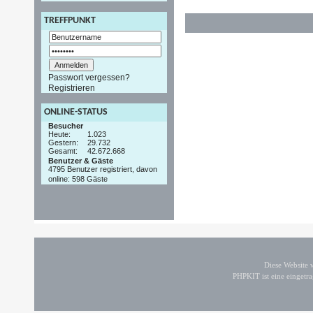
TREFFPUNKT
Passwort vergessen?
Registrieren
ONLINE-STATUS
Besucher
Heute:
1.023
Gestern:
29.732
Gesamt:
42.672.668
Benutzer & Gäste
4795 Benutzer registriert, davon
online: 598 Gäste
Diese Website
PHPKIT ist eine einget