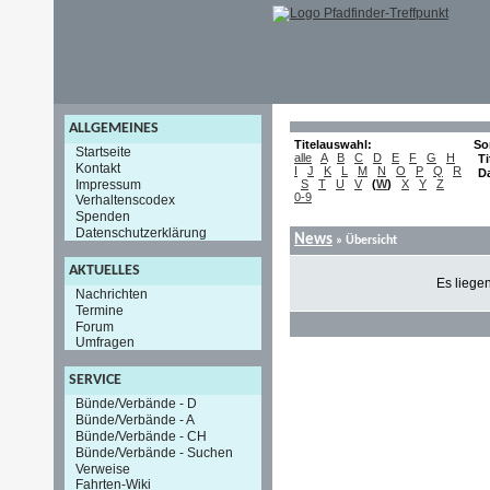
ALLGEMEINES
Titelauswahl:
So
Startseite
alle
A
B
C
D
E
F
G
H
Ti
Kontakt
I
J
K
L
M
N
O
P
Q
R
D
Impressum
S
T
U
V
(
W
)
X
Y
Z
0-9
Verhaltenscodex
Spenden
Datenschutzerklärung
News
» Übersicht
AKTUELLES
Es liege
Nachrichten
Termine
Forum
Umfragen
SERVICE
Bünde/Verbände - D
Bünde/Verbände - A
Bünde/Verbände - CH
Bünde/Verbände - Suchen
Verweise
Fahrten-Wiki