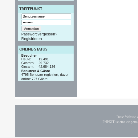
TREFFPUNKT
Passwort vergessen?
Registrieren
ONLINE-STATUS
Besucher
Heute:
12.491
Gestern:
29.732
Gesamt:
42.684.136
Benutzer & Gäste
4795 Benutzer registriert, davon
online: 727 Gäste
Diese Website
PHPKIT ist eine einget