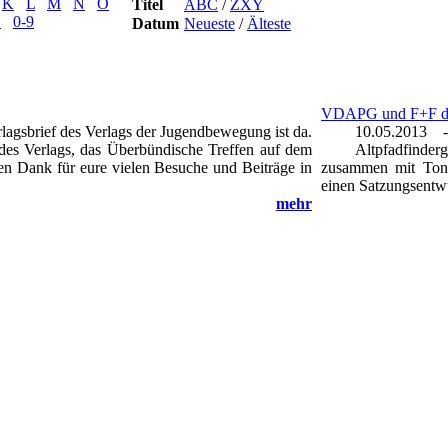
K
L
M
N
O
Titel
ABC
/
ZXY
Z
0-9
Datum
Neueste
/
Älteste
VDAPG und F+F de
lagsbrief des Verlags der Jugendbewegung ist da.
10.05.2013 
es Verlags, das Überbündische Treffen auf dem
Altpfadfind
len Dank für eure vielen Besuche und Beiträge in
zusammen mit Ton
einen Satzungsentwu
mehr