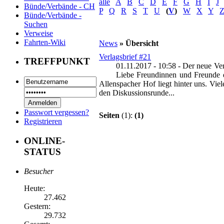
alle
A
B
C
D
E
F
G
H
I
J
Bünde/Verbände - CH
P
Q
R
S
T
U
(
V
)
W
X
Y
Bünde/Verbände -
Suchen
Verweise
Fahrten-Wiki
News
» Übersicht
Verlagsbrief #21
TREFFPUNKT
01.11.2017 - 10:58
-
Der neue Ver
Liebe Freundinnen und Freunde d
Allenspacher Hof liegt hinter uns. Vie
den Diskussionsrunde...
Passwort vergessen?
Seiten
(1):
(1)
Registrieren
ONLINE-
STATUS
Besucher
Heute:
27.462
Gestern:
29.732