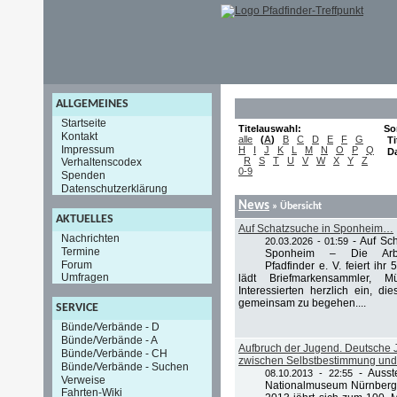
ALLGEMEINES
Startseite
Titelauswahl:
So
Kontakt
alle
(
A
)
B
C
D
E
F
G
Ti
Impressum
H
I
J
K
L
M
N
O
P
Q
D
R
S
T
U
V
W
X
Y
Z
Verhaltenscodex
0-9
Spenden
Datenschutzerklärung
News
» Übersicht
AKTUELLES
Auf Schatzsuche in Sponheim…
Nachrichten
-
Auf Sc
20.03.2026 - 01:59
Termine
Sponheim – Die Arbei
Forum
Pfadfinder e. V. feiert ih
Umfragen
lädt Briefmarkensammler, M
Interessierten herzlich ein, d
gemeinsam zu begehen....
SERVICE
Bünde/Verbände - D
Bünde/Verbände - A
Aufbruch der Jugend. Deutsch
Bünde/Verbände - CH
zwischen Selbstbestimmung und
Bünde/Verbände - Suchen
-
Ausst
08.10.2013 - 22:55
Verweise
Nationalmuseum Nürnberg 
Fahrten-Wiki