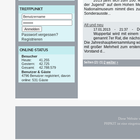
2013 jährt sich zum 100. 
der Jugend“ auf dem Hohen Me
Nationalmuseum nimmt dies zu
TREFFPUNKT
Sonderausste...
Alt und neu
-
D
17.01.2013 - 21:37
Wuppertal wird mit einem
Passwort vergessen?
genannt 7er Rat, die nächs
Registrieren
Die Jahreshauptversammlung wäh
mit großer Mehrheit zum erste
ONLINE-STATUS
Vorstand d...
Besucher
Heute:
41.255
Seiten
(2):
(1)
2
weiter
>
Gestern:
42.725
Gesamt:
42.788.579
Benutzer & Gäste
4796 Benutzer registriert, davon
online: 531 Gäste
Diese Website
PHPKIT ist eine einget