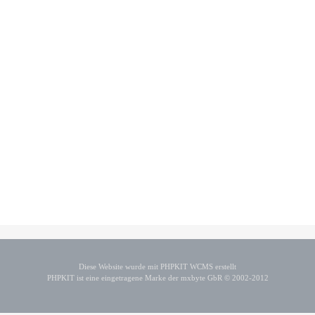
Diese Website wurde mit PHPKIT WCMS erstellt
PHPKIT ist eine eingetragene Marke der mxbyte GbR © 2002-2012