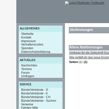
ALLGEMEINES
Abstimmungen
Startseite
Kontakt
Impressum
Verhaltenscodex
Ältere Abstimmungen
Spenden
Datenschutzerklärung
Umfrage für die Zeitschrift S
Wie gefällt dir das neue Ersc
AKTUELLES
Seiten
(1):
(1)
Nachrichten
Termine
Forum
Umfragen
SERVICE
Bünde/Verbände - D
Bünde/Verbände - A
Bünde/Verbände - CH
Bünde/Verbände - Suchen
Verweise
Fahrten-Wiki