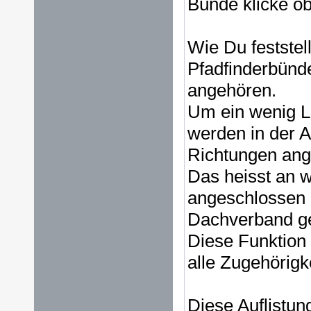
Bünde klicke o
Wie Du feststel
Pfadfinderbünd
angehören.
Um ein wenig Li
werden in der A
Richtungen ang
Das heisst an 
angeschlossen 
Dachverband g
Diese Funktion 
alle Zugehörigk
Diese Auflistun