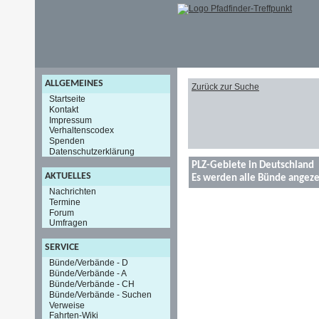
ALLGEMEINES
Zurück zur Suche
Startseite
Kontakt
Impressum
Verhaltenscodex
Spenden
Datenschutzerklärung
PLZ-Gebiete in Deutschland
AKTUELLES
Es werden alle Bünde angeze
Nachrichten
Termine
Forum
Umfragen
SERVICE
Bünde/Verbände - D
Bünde/Verbände - A
Bünde/Verbände - CH
Bünde/Verbände - Suchen
Verweise
Fahrten-Wiki