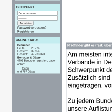
TREFFPUNKT
Passwort vergessen?
Registrieren
ONLINE-STATUS
Besucher
Pfadfinder gibt es (fast) über
Heute:
28.774
Gestern:
32.954
Am meisten inte
Gesamt:
42.733.373
Benutzer & Gäste
Verbände in Deu
4796 Benutzer registriert, davon
online:
Schwerpunkt der
tecan
und 787 Gäste
Zusätzlich sin
eingetragen, vo
Zu jedem Bund/V
unsere Auflistu