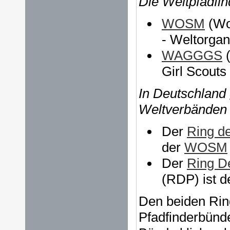
Die Weltpfadfin
WOSM
(Wo
- Weltorgan
WAGGGS
(
Girl Scouts
In Deutschland
Weltverbänden 
Der
Ring d
der
WOSM
Der
Ring D
(RDP) ist d
Den beiden Rin
Pfadfinderbünd