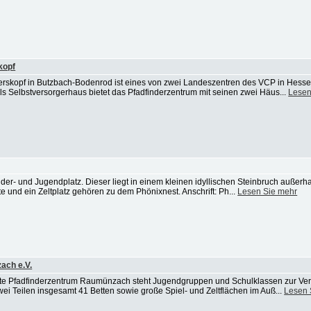
kopf
rskopf in Butzbach-Bodenrod ist eines von zwei Landeszentren des VCP in Hessen
 Als Selbstversorgerhaus bietet das Pfadfinderzentrum mit seinen zwei Häus...
Lesen
nder- und Jugendplatz. Dieser liegt in einem kleinen idyllischen Steinbruch außer
te und ein Zeltplatz gehören zu dem Phönixnest. Anschrift: Ph...
Lesen Sie mehr
ach e.V.
tätte Pfadfinderzentrum Raumünzach steht Jugendgruppen und Schulklassen zur Ve
zwei Teilen insgesamt 41 Betten sowie große Spiel- und Zeltflächen im Auß...
Lesen 