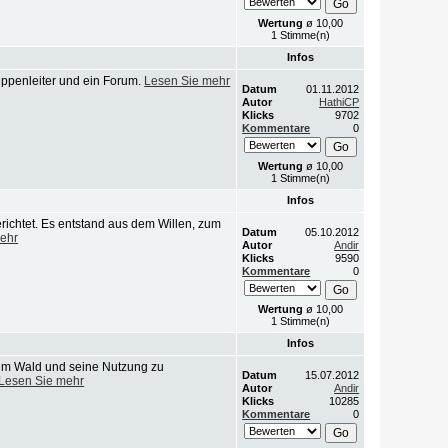
Wertung
ø 10,00
1 Stimme(n)
Infos
uppenleiter und ein Forum.
Lesen Sie mehr
Datum
01.11.2012
Autor
HathiCP
Klicks
9702
Kommentare
0
Wertung
ø 10,00
1 Stimme(n)
Infos
richtet. Es entstand aus dem Willen, zum
Datum
05.10.2012
ehr
Autor
Andir
Klicks
9590
Kommentare
0
Wertung
ø 10,00
1 Stimme(n)
Infos
um Wald und seine Nutzung zu
Datum
15.07.2012
Lesen Sie mehr
Autor
Andir
Klicks
10285
Kommentare
0