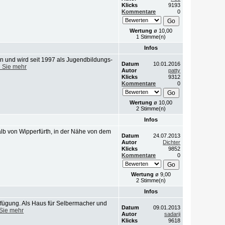
Klicks
9193
Kommentare
0
Wertung
ø 10,00
1 Stimme(n)
Infos
 und wird seit 1997 als Jugendbildungs-
Datum
10.01.2016
 Sie mehr
Autor
patty
Klicks
9312
Kommentare
0
Wertung
ø 10,00
2 Stimme(n)
Infos
halb von Wipperfürth, in der Nähe von dem
Datum
24.07.2013
Autor
Dichter
Klicks
9852
Kommentare
0
Wertung
ø 9,00
2 Stimme(n)
Infos
rfügung. Als Haus für Selbermacher und
Datum
09.01.2013
Sie mehr
Autor
sadarji
Klicks
9618