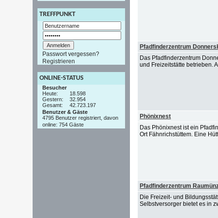
TREFFPUNKT
Pfadfinderzentrum Donners
Passwort vergessen?
Das Pfadfinderzentrum Donne
Registrieren
und Freizeitstätte betrieben.
ONLINE-STATUS
Besucher
Heute:
18.598
Gestern:
32.954
Gesamt:
42.723.197
Benutzer & Gäste
Phönixnest
4795 Benutzer registriert, davon
online: 754 Gäste
Das Phönixnest ist ein Pfadfi
Ort Fähnrichstüttem. Eine Hüt
Pfadfinderzentrum Raumünz
Die Freizeit- und Bildungss
Selbstversorger bietet es in 