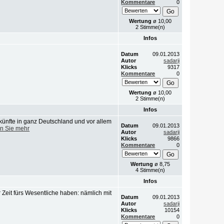
Kommentare
0
Wertung
ø 10,00
2 Stimme(n)
Infos
Datum
09.01.2013
Autor
sadarji
Klicks
9317
Kommentare
0
Wertung
ø 10,00
2 Stimme(n)
Infos
ünfte in ganz Deutschland und vor allem
Datum
09.01.2013
n Sie mehr
Autor
sadarji
Klicks
9866
Kommentare
0
Wertung
ø 8,75
4 Stimme(n)
Infos
 Zeit fürs Wesentliche haben: nämlich mit
Datum
09.01.2013
Autor
sadarji
Klicks
10154
Kommentare
0