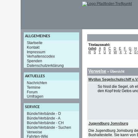
ALLGEMEINES
Startseite
Titelauswahl:
Kontakt
(
alle
)
A
B
C
D
E
F
G
H
Impressum
R
S
T
U
V
W
X
Y
Z
0-
Verhaltenscodex
Spenden
Datenschutzerklärung
Verweise
» Übersicht
AKTUELLES
Mytilus Segelschulschiff e.V
Nachrichten
So hisst die Segel, oh 
Termine
den Kopf trotz Getos un
Forum
Umfragen
SERVICE
Bünde/Verbände - D
Bünde/Verbände - A
Bünde/Verbände - CH
Jugendburg Jomsburg
Bünde/Verbände - Suchen
Die Jugendburg Jomsburg der 
Verweise
Bushaltestelle. Sie kann von
Fahrten-Wiki