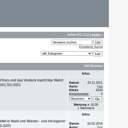
Seiten
(21):
(1)
2
3
weiter
>
Erweiterte Suche
242 Verweise
Infos
uf Kurs und das Vordeck macht klar Wahrt
Datum
23.11.2021
sen Sie mehr
Autor
Fee
Klicks
4244
Kommentare
0
Wertung
ø 10,00
1 Stimme(n)
Infos
ettet in Wald und Wiesen - und mit eigener
Datum
18.02.2016
ie mehr
Autor
Fee