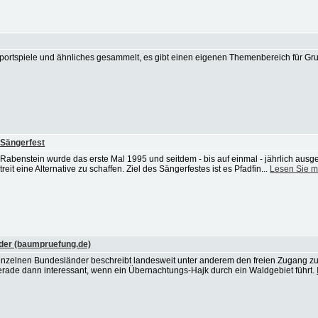
 Sportspiele und ähnliches gesammelt, es gibt einen eigenen Themenbereich für Gr
 Sängerfest
Rabenstein wurde das erste Mal 1995 und seitdem - bis auf einmal - jährlich ausge
it eine Alternative zu schaffen. Ziel des Sängerfestes ist es Pfadfin...
Lesen Sie m
der (baumpruefung.de)
nzelnen Bundesländer beschreibt landesweit unter anderem den freien Zugang z
rade dann interessant, wenn ein Übernachtungs-Hajk durch ein Waldgebiet führt.