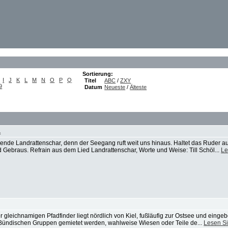
Sortierung:
I
J
K
L
M
N
O
P
Q
Titel
ABC
/
ZXY
9
Datum
Neueste
/
Älteste
.
elende Landrattenschar, denn der Seegang ruft weit uns hinaus. Haltet das Ruder a
d Gebraus. Refrain aus dem Lied Landrattenschar, Worte und Weise: Till Schöl...
Le
gleichnamigen Pfadfinder liegt nördlich von Kiel, fußläufig zur Ostsee und eingeb
 Bündischen Gruppen gemietet werden, wahlweise Wiesen oder Teile de...
Lesen S