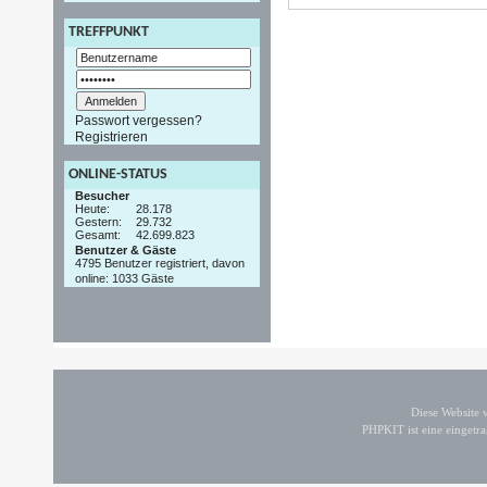
TREFFPUNKT
Passwort vergessen?
Registrieren
ONLINE-STATUS
Besucher
Heute:
28.178
Gestern:
29.732
Gesamt:
42.699.823
Benutzer & Gäste
4795 Benutzer registriert, davon
online: 1033 Gäste
Diese Website
PHPKIT ist eine einget