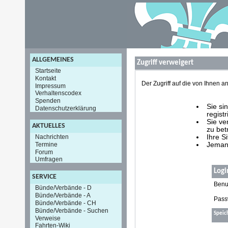
ALLGEMEINES
Zugriff verweigert
Startseite
Kontakt
Der Zugriff auf die von Ihnen
Impressum
Verhaltenscodex
Spenden
Sie si
Datenschutzerklärung
registr
Sie ve
AKTUELLES
zu bet
Nachrichten
Ihre S
Termine
Jemand
Forum
Umfragen
Logi
SERVICE
Benu
Bünde/Verbände - D
Bünde/Verbände - A
Pass
Bünde/Verbände - CH
Bünde/Verbände - Suchen
Speic
Verweise
Fahrten-Wiki