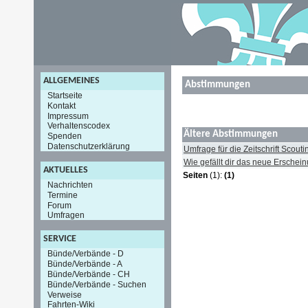
ALLGEMEINES
Abstimmungen
Startseite
Kontakt
Impressum
Verhaltenscodex
Ältere Abstimmungen
Spenden
Datenschutzerklärung
Umfrage für die Zeitschrift Scout
Wie gefällt dir das neue Erschei
AKTUELLES
Seiten
(1):
(1)
Nachrichten
Termine
Forum
Umfragen
SERVICE
Bünde/Verbände - D
Bünde/Verbände - A
Bünde/Verbände - CH
Bünde/Verbände - Suchen
Verweise
Fahrten-Wiki