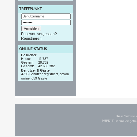
TREFFPUNKT
Passwort vergessen?
Registrieren
ONLINE-STATUS
Besucher
Heute:
11.737
Gestern:
29.732
Gesamt:
42.683.382
Benutzer & Gäste
4795 Benutzer registriert, davon
online: 659 Gäste
Diese Website
PHPKIT ist eine einget