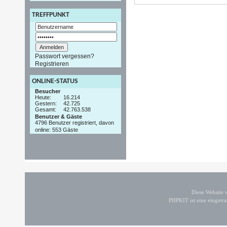
TREFFPUNKT
Passwort vergessen?
Registrieren
ONLINE-STATUS
Besucher
Heute:
16.214
Gestern:
42.725
Gesamt:
42.763.538
Benutzer & Gäste
4796 Benutzer registriert, davon
online: 553 Gäste
Diese Website
PHPKIT ist eine einget