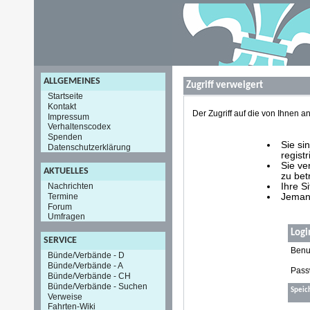
ALLGEMEINES
Zugriff verweigert
Startseite
Kontakt
Der Zugriff auf die von Ihnen
Impressum
Verhaltenscodex
Spenden
Sie si
Datenschutzerklärung
registr
Sie ve
AKTUELLES
zu bet
Nachrichten
Ihre S
Termine
Jemand
Forum
Umfragen
Logi
SERVICE
Benu
Bünde/Verbände - D
Bünde/Verbände - A
Pass
Bünde/Verbände - CH
Bünde/Verbände - Suchen
Speic
Verweise
Fahrten-Wiki