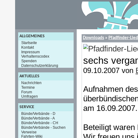
ALLGEMEINES
Downloads
»
Pfadfinder-Lie
Startseite
Kontakt
Impressum
Verhaltenscodex
sechs verga
Spenden
Datenschutzerklärung
09.10.2007 von
AKTUELLES
Nachrichten
Aufnahmen des
Termine
Forum
überbündischen
Umfragen
am 16.09.2007.
SERVICE
Bünde/Verbände - D
Bünde/Verbände - A
Bünde/Verbände - CH
Beteiligt ware
Bünde/Verbände - Suchen
Verweise
Wir freuen uns 
Fahrten-Wiki