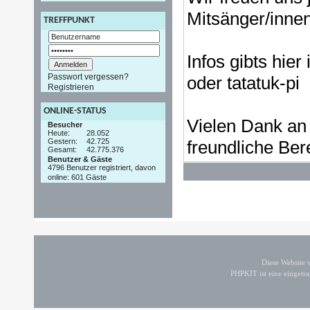
Mitsänger/innen
TREFFPUNKT
Infos gibts hier
Passwort vergessen?
oder tatatuk-pi
Registrieren
ONLINE-STATUS
Vielen Dank an 
Besucher
Heute:
28.052
Gestern:
42.725
freundliche Bere
Gesamt:
42.775.376
Benutzer & Gäste
4796 Benutzer registriert, davon
online: 601 Gäste
Diese Website
PHPKIT ist eine einget