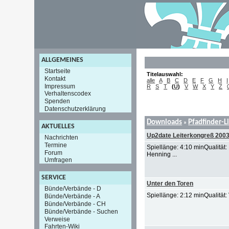
ALLGEMEINES
Startseite
Titelauswahl:
Kontakt
alle
A
B
C
D
E
F
G
H
I
Impressum
R
S
T
(
U
)
V
W
X
Y
Z
Verhaltenscodex
Spenden
Datenschutzerklärung
Downloads
Pfadfinder-L
»
AKTUELLES
Up2date Leiterkongreß 200
Nachrichten
Termine
Spiellänge: 4:10 minQualität
Forum
Henning ...
Umfragen
SERVICE
Unter den Toren
Bünde/Verbände - D
Spiellänge: 2:12 minQualität
Bünde/Verbände - A
Bünde/Verbände - CH
Bünde/Verbände - Suchen
Verweise
Fahrten-Wiki