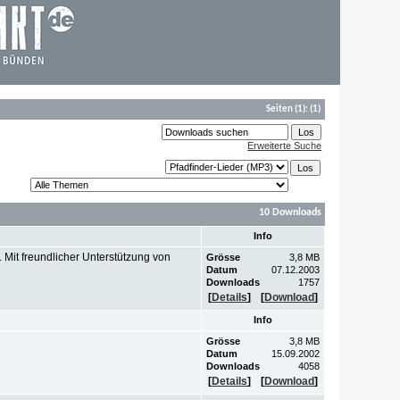
Seiten
(1):
(1)
Erweiterte Suche
10 Downloads
Info
Mit freundlicher Unterstützung von
Grösse
3,8 MB
Datum
07.12.2003
Downloads
1757
[
Details
]
[
Download
]
Info
Grösse
3,8 MB
Datum
15.09.2002
Downloads
4058
[
Details
]
[
Download
]