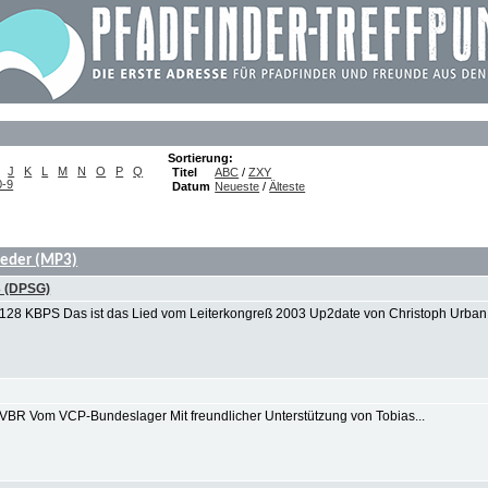
Sortierung:
J
K
L
M
N
O
P
Q
Titel
ABC
/
ZXY
0-9
Datum
Neueste
/
Älteste
ieder (MP3)
3 (DPSG)
: 128 KBPS Das ist das Lied vom Leiterkongreß 2003 Up2date von Christoph Urban. 
: VBR Vom VCP-Bundeslager Mit freundlicher Unterstützung von Tobias...