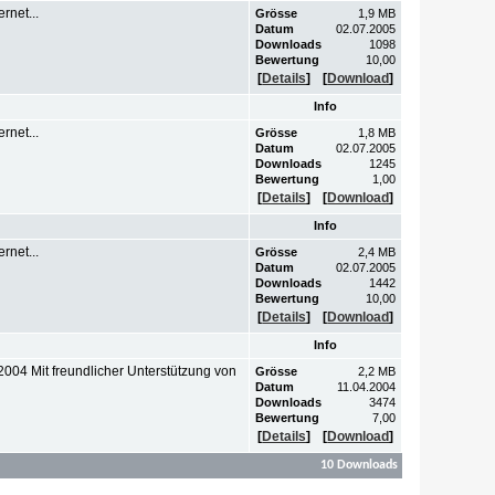
rnet...
Grösse
1,9 MB
Datum
02.07.2005
Downloads
1098
Bewertung
10,00
[
Details
]
[
Download
]
Info
rnet...
Grösse
1,8 MB
Datum
02.07.2005
Downloads
1245
Bewertung
1,00
[
Details
]
[
Download
]
Info
rnet...
Grösse
2,4 MB
Datum
02.07.2005
Downloads
1442
Bewertung
10,00
[
Details
]
[
Download
]
Info
2004 Mit freundlicher Unterstützung von
Grösse
2,2 MB
Datum
11.04.2004
Downloads
3474
Bewertung
7,00
[
Details
]
[
Download
]
10 Downloads