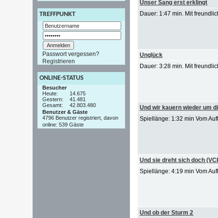
Unser Sang erst erklingt
Dauer: 1:47 min. Mit freundl
TREFFPUNKT
Passwort vergessen?
Unglück
Registrieren
Dauer: 3:28 min. Mit freundl
ONLINE-STATUS
Besucher
Heute:
14.675
Gestern:
41.481
Gesamt:
42.803.480
Und wir kauern wieder um di
Benutzer & Gäste
4796 Benutzer registriert, davon
Spiellänge: 1:32 min Vom Auf
online: 539 Gäste
Und sie dreht sich doch (V
Spiellänge: 4:19 min Vom Auf
Und ob der Sturm 2