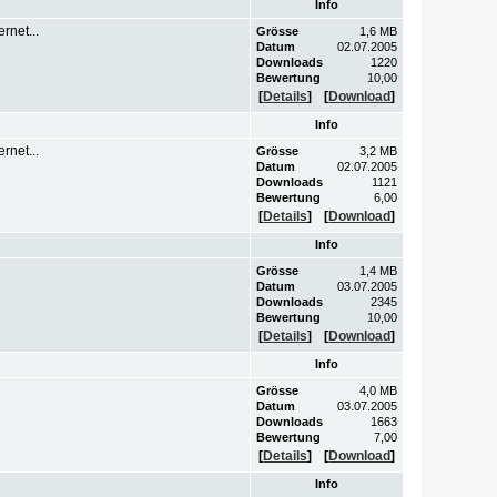
Info
rnet...
Grösse
1,6 MB
Datum
02.07.2005
Downloads
1220
Bewertung
10,00
[
Details
]
[
Download
]
Info
rnet...
Grösse
3,2 MB
Datum
02.07.2005
Downloads
1121
Bewertung
6,00
[
Details
]
[
Download
]
Info
Grösse
1,4 MB
Datum
03.07.2005
Downloads
2345
Bewertung
10,00
[
Details
]
[
Download
]
Info
Grösse
4,0 MB
Datum
03.07.2005
Downloads
1663
Bewertung
7,00
[
Details
]
[
Download
]
Info