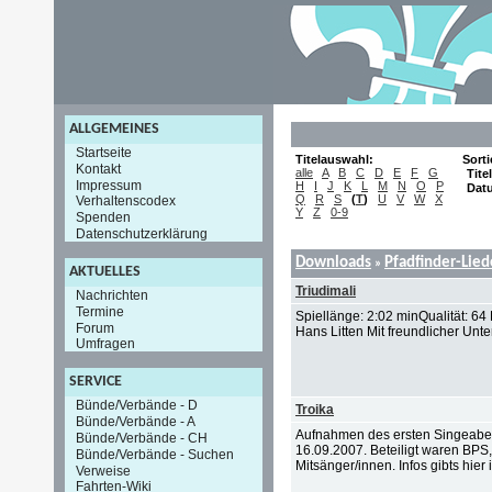
ALLGEMEINES
Startseite
Titelauswahl:
Sort
Kontakt
alle
A
B
C
D
E
F
G
Titel
Impressum
H
I
J
K
L
M
N
O
P
Dat
Q
R
S
(
T
)
U
V
W
X
Verhaltenscodex
Y
Z
0-9
Spenden
Datenschutzerklärung
Downloads
Pfadfinder-Lie
»
AKTUELLES
Triudimali
Nachrichten
Termine
Spiellänge: 2:02 minQualität: 
Forum
Hans Litten Mit freundlicher Unte
Umfragen
SERVICE
Bünde/Verbände - D
Troika
Bünde/Verbände - A
Aufnahmen des ersten Singeabe
Bünde/Verbände - CH
16.09.2007. Beteiligt waren BPS
Bünde/Verbände - Suchen
Mitsänger/innen. Infos gibts hier i
Verweise
Fahrten-Wiki