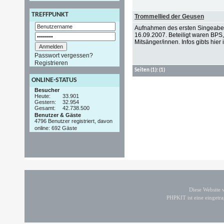
TREFFPUNKT
Trommellied der Geusen
Aufnahmen des ersten Singeabe
16.09.2007. Beteiligt waren BPS
Mitsänger/innen. Infos gibts hier i
Passwort vergessen?
Registrieren
Seiten
(1):
(1)
ONLINE-STATUS
Besucher
Heute:
33.901
Gestern:
32.954
Gesamt:
42.738.500
Benutzer & Gäste
4796 Benutzer registriert, davon
online: 692 Gäste
Diese Website
PHPKIT ist eine einget