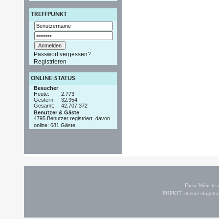
TREFFPUNKT
Passwort vergessen?
Registrieren
ONLINE-STATUS
Besucher
Heute:
2.773
Gestern:
32.954
Gesamt:
42.707.372
Benutzer & Gäste
4795 Benutzer registriert, davon
online: 681 Gäste
Diese Website
PHPKIT ist eine einget