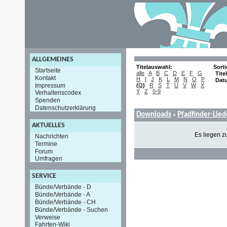
ALLGEMEINES
Titelauswahl:
Sort
Startseite
alle
A
B
C
D
E
F
G
Titel
Kontakt
H
I
J
K
L
M
N
O
P
Dat
Impressum
(
Q
)
R
S
T
U
V
W
X
Y
Z
0-9
Verhaltenscodex
Spenden
Datenschutzerklärung
Downloads
Pfadfinder-Lie
»
AKTUELLES
Es liegen z
Nachrichten
Termine
Forum
Umfragen
SERVICE
Bünde/Verbände - D
Bünde/Verbände - A
Bünde/Verbände - CH
Bünde/Verbände - Suchen
Verweise
Fahrten-Wiki