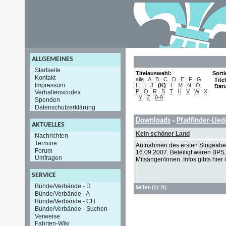
ALLGEMEINES
Startseite
Titelauswahl:
Sort
Kontakt
alle
A
B
C
D
E
F
G
Titel
Impressum
H
I
J
(
K
)
L
M
N
O
Dat
P
Q
R
S
T
U
V
W
X
Verhaltenscodex
Y
Z
0-9
Spenden
Datenschutzerklärung
Downloads
Pfadfinder-Lie
»
AKTUELLES
Kein schöner Land
Nachrichten
Termine
Aufnahmen des ersten Singeabe
Forum
16.09.2007. Beteiligt waren BPS
Umfragen
Mitsänger/innen. Infos gibts hier i
SERVICE
Bünde/Verbände - D
Seiten
(1):
(1)
Bünde/Verbände - A
Bünde/Verbände - CH
Bünde/Verbände - Suchen
Verweise
Fahrten-Wiki