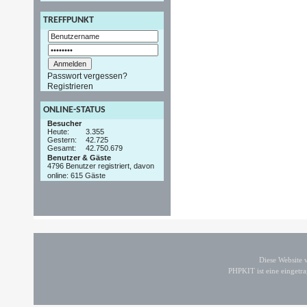
TREFFPUNKT
Passwort vergessen?
Registrieren
ONLINE-STATUS
Besucher
Heute:
3.355
Gestern:
42.725
Gesamt:
42.750.679
Benutzer & Gäste
4796 Benutzer registriert, davon
online: 615 Gäste
Diese Website
PHPKIT ist eine einget