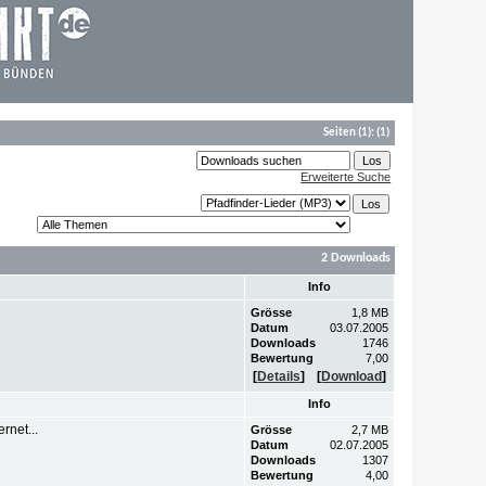
Seiten
(1):
(1)
Erweiterte Suche
2 Downloads
Info
Grösse
1,8 MB
Datum
03.07.2005
Downloads
1746
Bewertung
7,00
[
Details
]
[
Download
]
Info
rnet...
Grösse
2,7 MB
Datum
02.07.2005
Downloads
1307
Bewertung
4,00