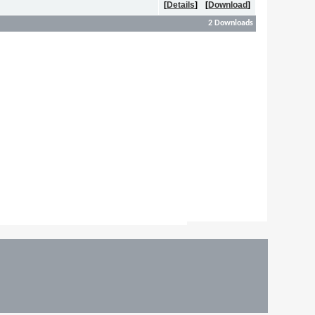
[
Details
]
[
Download
]
2 Downloads