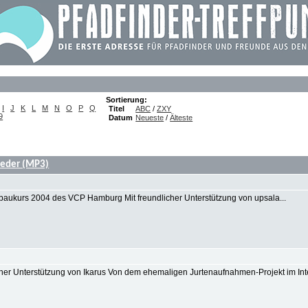
Sortierung:
I
J
K
L
M
N
O
P
Q
Titel
ABC
/
ZXY
9
Datum
Neueste
/
Älteste
ieder (MP3)
baukurs 2004 des VCP Hamburg Mit freundlicher Unterstützung von upsala...
icher Unterstützung von Ikarus Von dem ehemaligen Jurtenaufnahmen-Projekt im Inte