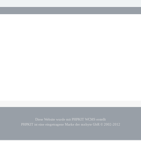
Diese Website wurde mit PHPKIT WCMS erstellt
PHPKIT ist eine eingetragene Marke der mxbyte GbR © 2002-2012