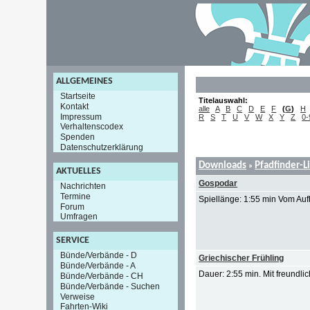
ALLGEMEINES
Startseite
Titelauswahl:
Kontakt
alle
A
B
C
D
E
F
(
G
)
H
Impressum
R
S
T
U
V
W
X
Y
Z
0-
Verhaltenscodex
Spenden
Datenschutzerklärung
Downloads
Pfadfinder-L
»
AKTUELLES
Gospodar
Nachrichten
Termine
Spiellänge: 1:55 min Vom Auf
Forum
Umfragen
SERVICE
Bünde/Verbände - D
Griechischer Frühling
Bünde/Verbände - A
Dauer: 2:55 min. Mit freundl
Bünde/Verbände - CH
Bünde/Verbände - Suchen
Verweise
Fahrten-Wiki