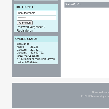
Seiten
(1):
(1)
TREFFPUNKT
Passwort vergessen?
Registrieren
ONLINE-STATUS
Besucher
Heute:
26.146
Gestern:
29.732
Gesamt:
42.697.791
Benutzer & Gäste
4795 Benutzer registriert, davon
online: 628 Gäste
Diese Website
PHPKIT ist eine einget