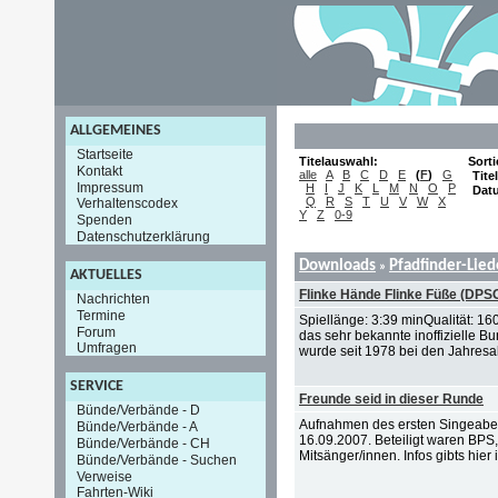
ALLGEMEINES
Startseite
Titelauswahl:
Sort
Kontakt
alle
A
B
C
D
E
(
F
)
G
Titel
Impressum
H
I
J
K
L
M
N
O
P
Dat
Q
R
S
T
U
V
W
X
Verhaltenscodex
Y
Z
0-9
Spenden
Datenschutzerklärung
Downloads
Pfadfinder-Lie
»
AKTUELLES
Flinke Hände Flinke Füße (DPS
Nachrichten
Termine
Spiellänge: 3:39 minQualität: 16
Forum
das sehr bekannte inoffizielle 
Umfragen
wurde seit 1978 bei den Jahresak
SERVICE
Freunde seid in dieser Runde
Bünde/Verbände - D
Aufnahmen des ersten Singeabe
Bünde/Verbände - A
16.09.2007. Beteiligt waren BPS
Bünde/Verbände - CH
Mitsänger/innen. Infos gibts hier i
Bünde/Verbände - Suchen
Verweise
Fahrten-Wiki