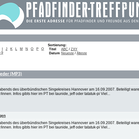
Sortierung:
I
J
K
L
M
N
O
P
Q
Titel
ABC
/
ZXY
-9
Datum
Neueste
/
Älteste
ieder (MP3)
bends des überbündischen Singekreises Hannover am 16.09.2007. Beteiligt ware
nnen. Infos gibts hier im PT bei taunide, jeff oder tatatuk-pi Viel...
gen
bends des überbündischen Singekreises Hannover am 16.09.2007. Beteiligt ware
nnen. Infos gibts hier im PT bei taunide, jeff oder tatatuk-pi Viel...