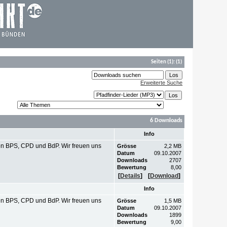
Seiten
(1):
(1)
Erweiterte Suche
6 Downloads
Info
n BPS, CPD und BdP. Wir freuen uns
Grösse
2,2 MB
Datum
09.10.2007
Downloads
2707
Bewertung
8,00
[
Details
]
[
Download
]
Info
n BPS, CPD und BdP. Wir freuen uns
Grösse
1,5 MB
Datum
09.10.2007
Downloads
1899
Bewertung
9,00