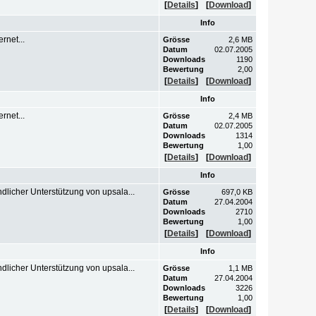
[
Details
]
[
Download
]
Info
rnet...
Grösse
2,6 MB
Datum
02.07.2005
Downloads
1190
Bewertung
2,00
[
Details
]
[
Download
]
Info
rnet...
Grösse
2,4 MB
Datum
02.07.2005
Downloads
1314
Bewertung
1,00
[
Details
]
[
Download
]
Info
licher Unterstützung von upsala...
Grösse
697,0 KB
Datum
27.04.2004
Downloads
2710
Bewertung
1,00
[
Details
]
[
Download
]
Info
licher Unterstützung von upsala...
Grösse
1,1 MB
Datum
27.04.2004
Downloads
3226
Bewertung
1,00
[
Details
]
[
Download
]