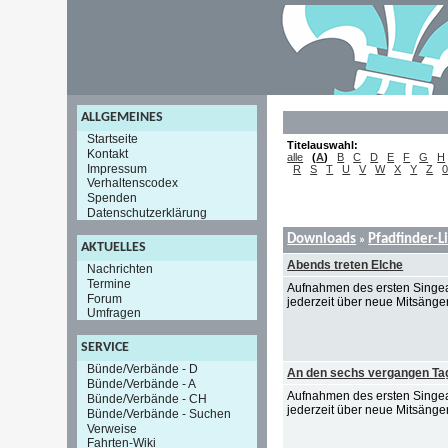
ALLGEMEINES
Startseite
Titelauswahl:
Kontakt
alle
(
A
)
B
C
D
E
F
G
H
Impressum
R
S
T
U
V
W
X
Y
Z
0
Verhaltenscodex
Spenden
Datenschutzerklärung
Downloads
Pfadfinder-L
»
AKTUELLES
Abends treten Elche
Nachrichten
Termine
Aufnahmen des ersten Singea
Forum
jederzeit über neue Mitsänger/i
Umfragen
SERVICE
Bünde/Verbände - D
An den sechs vergangen Ta
Bünde/Verbände - A
Aufnahmen des ersten Singea
Bünde/Verbände - CH
jederzeit über neue Mitsänger/i
Bünde/Verbände - Suchen
Verweise
Fahrten-Wiki