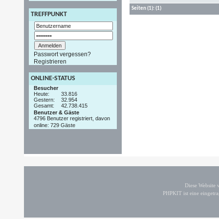
Seiten
(1):
(1)
TREFFPUNKT
Passwort vergessen?
Registrieren
ONLINE-STATUS
Besucher
Heute:
33.816
Gestern:
32.954
Gesamt:
42.738.415
Benutzer & Gäste
4796 Benutzer registriert, davon
online: 729 Gäste
Diese Website
PHPKIT ist eine einget