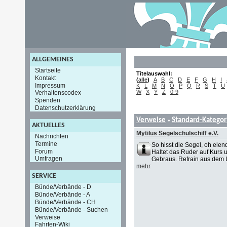
ALLGEMEINES
Startseite
Titelauswahl:
Kontakt
(
alle
)
A
B
C
D
E
F
G
H
I
Impressum
K
L
M
N
O
P
Q
R
S
T
U
W
X
Y
Z
0-9
Verhaltenscodex
Spenden
Datenschutzerklärung
Verweise
Standard-Kategor
»
AKTUELLES
Mytilus Segelschulschiff e.V.
Nachrichten
Termine
So hisst die Segel, oh elen
Forum
Haltet das Ruder auf Kurs 
Umfragen
Gebraus. Refrain aus dem L
mehr
SERVICE
Bünde/Verbände - D
Bünde/Verbände - A
Bünde/Verbände - CH
Bünde/Verbände - Suchen
Verweise
Fahrten-Wiki