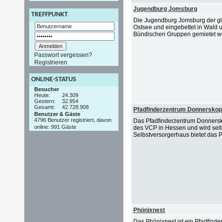
Jugendburg Jomsburg
TREFFPUNKT
Die Jugendburg Jomsburg der glei
Ostsee und eingebettet in Wald u
Bündischen Gruppen gemietet we
Passwort vergessen?
Registrieren
ONLINE-STATUS
Besucher
Heute:
24.309
Gestern:
32.954
Gesamt:
42.728.908
Pfadfinderzentrum Donnerskop
Benutzer & Gäste
4796 Benutzer registriert, davon
Das Pfadfinderzentrum Donnersk
online: 991 Gäste
des VCP in Hessen und wird seit 
Selbstversorgerhaus bietet das 
Phönixnest
Das Phönixnest ist ein Pfadfinder