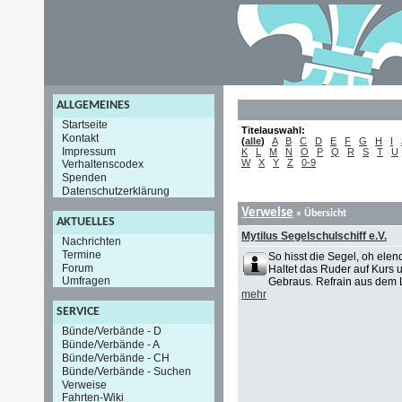
ALLGEMEINES
Startseite
Titelauswahl:
Kontakt
(
alle
)
A
B
C
D
E
F
G
H
I
Impressum
K
L
M
N
O
P
Q
R
S
T
U
W
X
Y
Z
0-9
Verhaltenscodex
Spenden
Datenschutzerklärung
Verweise
» Übersicht
AKTUELLES
Mytilus Segelschulschiff e.V.
Nachrichten
Termine
So hisst die Segel, oh elen
Forum
Haltet das Ruder auf Kurs 
Umfragen
Gebraus. Refrain aus dem L
mehr
SERVICE
Bünde/Verbände - D
Bünde/Verbände - A
Bünde/Verbände - CH
Bünde/Verbände - Suchen
Verweise
Fahrten-Wiki