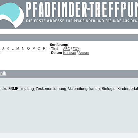
Sortierung:
J
K
L
M
N
O
P
Q
R
Titel
ABC
/
ZXY
9
Datum
Neueste
/
Älteste
hnik
siko FSME, Impfung, Zeckenentfernung, Verbreitungskarten, Biologie, Kinderportal