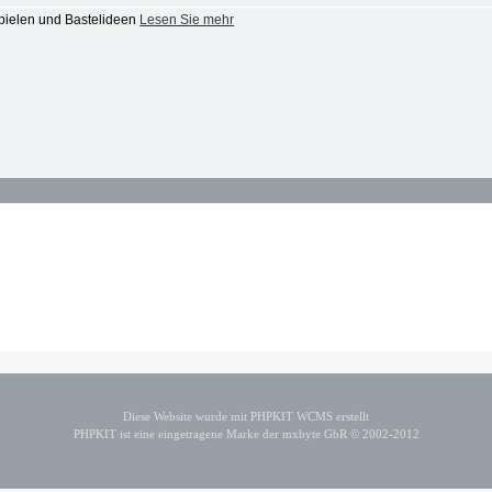
pielen und Bastelideen
Lesen Sie mehr
Diese Website wurde mit PHPKIT WCMS erstellt
PHPKIT ist eine eingetragene Marke der mxbyte GbR © 2002-2012