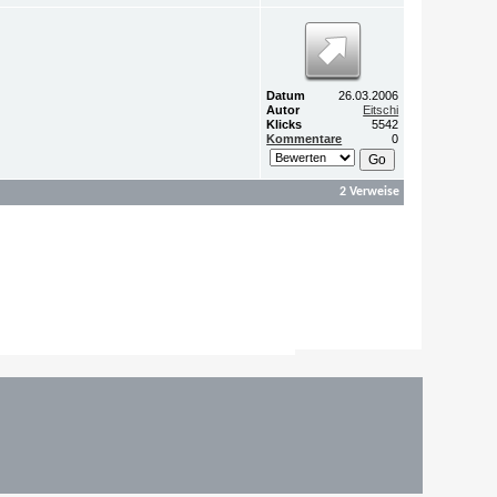
Datum
26.03.2006
Autor
Eitschi
Klicks
5542
Kommentare
0
2 Verweise