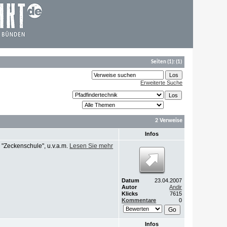
Seiten
(1):
(1)
Erweiterte Suche
2 Verweise
Infos
 "Zeckenschule", u.v.a.m.
Lesen Sie mehr
Datum
23.04.2007
Autor
Andir
Klicks
7615
Kommentare
0
Infos