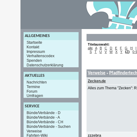
ALLGEMEINES
Startseite
Titelauswahl:
Kontakt
alle
A
B
C
D
E
F
G
H
I
Impressum
S
T
U
V
W
X
Y
(
Z
)
0-
Verhaltenscodex
Spenden
Datenschutzerklärung
Verweise
Pfadfindertec
»
AKTUELLES
Zecken.de
Nachrichten
Termine
Alles zum Thema "Zecken": Ri
Forum
Umfragen
SERVICE
Bünde/Verbände - D
Bünde/Verbände - A
Bünde/Verbände - CH
Bünde/Verbände - Suchen
Verweise
zzzebra
Fahrten-Wiki