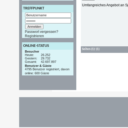
Umfangreiches Angebot an S
TREFFPUNKT
Passwort vergessen?
Registrieren
ONLINE-STATUS
Seiten
(1):
(1)
Besucher
Heute:
26.252
Gestern:
29.732
Gesamt:
42.697.897
Benutzer & Gäste
4795 Benutzer registriert, davon
online: 600 Gäste