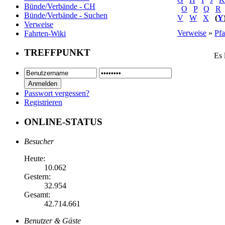
Bünde/Verbände - CH
O
P
Q
R
Bünde/Verbände - Suchen
V
W
X
(
Y
Verweise
Verweise
»
Pfa
Fahrten-Wiki
TREFFPUNKT
Es 
Passwort vergessen?
Registrieren
ONLINE-STATUS
Besucher
Heute:
10.062
Gestern:
32.954
Gesamt:
42.714.661
Benutzer & Gäste