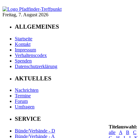
Freitag, 7. August 2026
ALLGEMEINES
Startseite
Kontakt
Impressum
Verhaltenscodex
Spenden
Datenschutzerklärung
AKTUELLES
Nachrichten
Termine
Forum
Umfragen
SERVICE
Titelauswahl:
Bünde/Verbände - D
alle
A
B
C
Bünde/Verbände - A
G
H
I
J
K