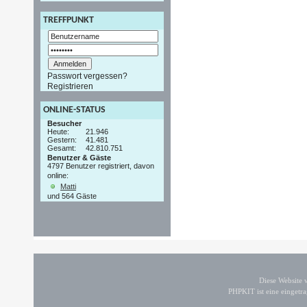
TREFFPUNKT
Passwort vergessen?
Registrieren
ONLINE-STATUS
Besucher
Heute:
21.946
Gestern:
41.481
Gesamt:
42.810.751
Benutzer & Gäste
4797 Benutzer registriert, davon
online:
Matti
und 564 Gäste
Diese Website
PHPKIT ist eine einget