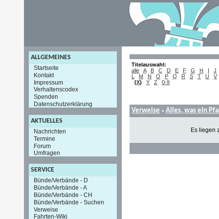
ALLGEMEINES
Titelauswahl:
Startseite
alle
A
B
C
D
E
F
G
H
I
J
Kontakt
L
M
N
O
P
Q
R
S
T
U
V
Impressum
(
X
)
Y
Z
0-9
Verhaltenscodex
Spenden
Datenschutzerklärung
Verweise
Alles, was ein Pf
»
AKTUELLES
Es liegen 
Nachrichten
Termine
Forum
Umfragen
SERVICE
Bünde/Verbände - D
Bünde/Verbände - A
Bünde/Verbände - CH
Bünde/Verbände - Suchen
Verweise
Fahrten-Wiki