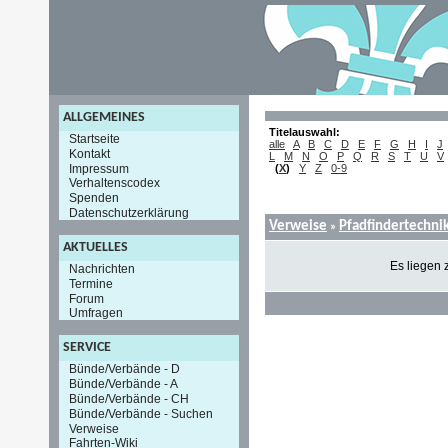
ALLGEMEINES
Titelauswahl:
Startseite
alle
A
B
C
D
E
F
G
H
I
J
Kontakt
L
M
N
O
P
Q
R
S
T
U
V
Impressum
(
X
)
Y
Z
0-9
Verhaltenscodex
Spenden
Datenschutzerklärung
Verweise
Pfadfindertechni
»
AKTUELLES
Es liegen 
Nachrichten
Termine
Forum
Umfragen
SERVICE
Bünde/Verbände - D
Bünde/Verbände - A
Bünde/Verbände - CH
Bünde/Verbände - Suchen
Verweise
Fahrten-Wiki