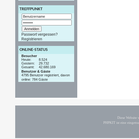
TREFFPUNKT
Passwort vergessen?
Registrieren
ONLINE-STATUS
Besucher
Heute:
8.524
Gestern:
29.732
Gesamt:
42.680.169
Benutzer & Gäste
4795 Benutzer registriert, davon
online: 784 Gäste
Diese Website
PHPKIT ist eine einget