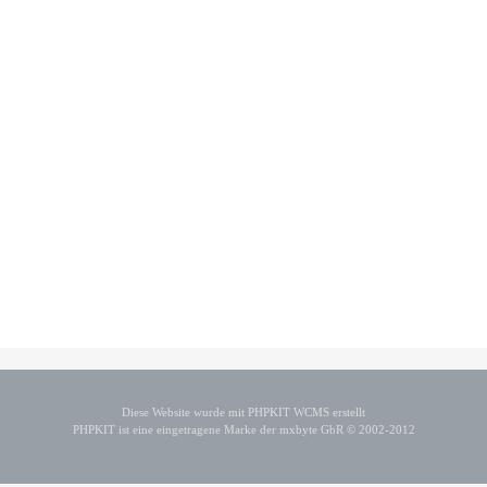
Diese Website wurde mit PHPKIT WCMS erstellt
PHPKIT ist eine eingetragene Marke der mxbyte GbR © 2002-2012