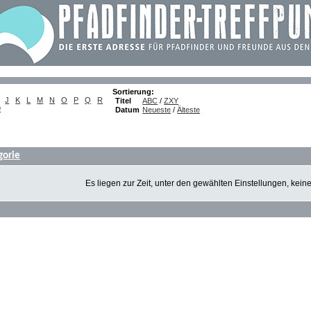
Sortierung:
J
K
L
M
N
O
P
Q
R
Titel
ABC
/
ZXY
9
Datum
Neueste
/
Älteste
gorie
Es liegen zur Zeit, unter den gewählten Einstellungen, kein