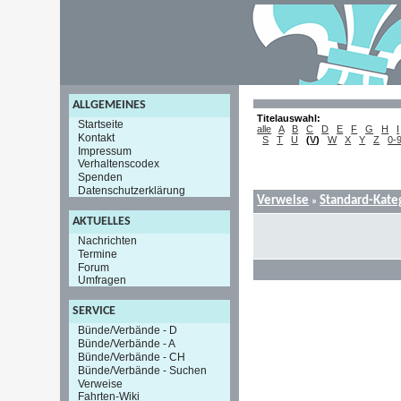
ALLGEMEINES
Titelauswahl:
Startseite
alle
A
B
C
D
E
F
G
H
I
Kontakt
S
T
U
(
V
)
W
X
Y
Z
0-
Impressum
Verhaltenscodex
Spenden
Datenschutzerklärung
Verweise
Standard-Kate
»
AKTUELLES
Nachrichten
Termine
Forum
Umfragen
SERVICE
Bünde/Verbände - D
Bünde/Verbände - A
Bünde/Verbände - CH
Bünde/Verbände - Suchen
Verweise
Fahrten-Wiki