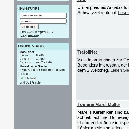
Umfangreiches Angebot für
TREFFPUNKT
Schwarzzeltmaterial.
Lesen
Passwort vergessen?
Registrieren
ONLINE-STATUS
TrefoilNet
Besucher
Heute:
8.245
Gestern:
32.954
Viele Informatrionen zur Ge
Gesamt:
42.712.844
Besonders interessant der 
Benutzer & Gäste
dem 2.Weltkrieg.
Lesen Si
4795 Benutzer registriert, davon
online:
Michael
und 601 Gäste
Töpferei Marei Müller
Marei´s Keramiken sind z.B
schreibt auf ihrer Homepa
stammend, möchte ich spe
Töpferarbeiten anbieten. ...