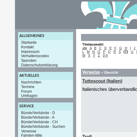
ALLGEMEINES
Startseite
Titelauswahl:
Kontakt
alle
A
B
C
D
E
F
G
H
I
J
Impressum
L
M
N
O
P
Q
R
S
(
T
)
U
W
X
Y
Z
0-9
Verhaltenscodex
Spenden
Datenschutzerklärung
Verweise
» Übersicht
AKTUELLES
Tuttoscout (Italien)
Nachrichten
Termine
Italienisches überverbandli
Forum
Umfragen
SERVICE
Bünde/Verbände - D
Bünde/Verbände - A
Bünde/Verbände - CH
Bünde/Verbände - Suchen
Verweise
Fahrten-Wiki
Troll