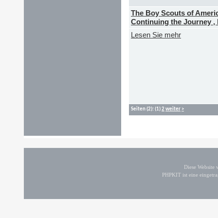
The Boy Scouts of Americ
Continuing the Journey , 
Lesen Sie mehr
Seiten
(2):
(1)
2
weiter
>
Diese Website
PHPKIT ist eine einget