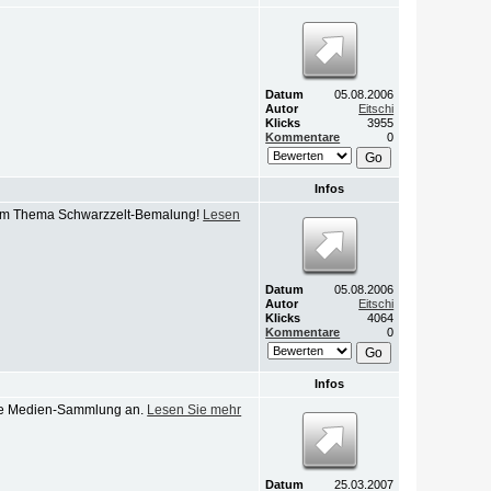
Datum
05.08.2006
Autor
Eitschi
Klicks
3955
Kommentare
0
Infos
e zum Thema Schwarzzelt-Bemalung!
Lesen
Datum
05.08.2006
Autor
Eitschi
Klicks
4064
Kommentare
0
Infos
eine Medien-Sammlung an.
Lesen Sie mehr
Datum
25.03.2007