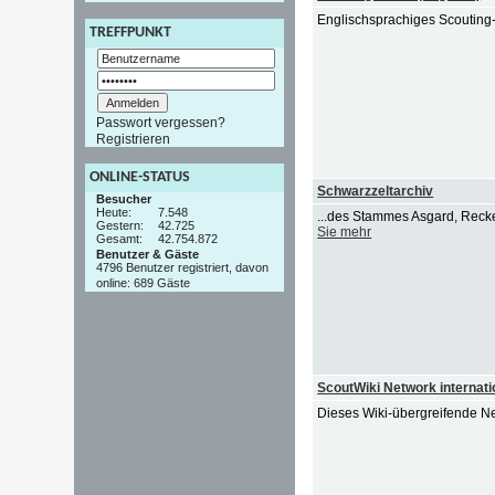
Englischsprachiges Scouting-
TREFFPUNKT
Passwort vergessen?
Registrieren
ONLINE-STATUS
Schwarzzeltarchiv
Besucher
Heute:
7.548
...des Stammes Asgard, Recke
Gestern:
42.725
Sie mehr
Gesamt:
42.754.872
Benutzer & Gäste
4796 Benutzer registriert, davon
online: 689 Gäste
ScoutWiki Network internati
Dieses Wiki-übergreifende N