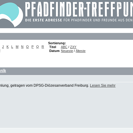
Sortierung:
J
K
L
M
N
O
P
Q
R
Titel
ABC
/
ZXY
9
Datum
Neueste
/
Älteste
hnik
lung, getragen vom DPSG-Diözesanverband Freiburg.
Lesen Sie mehr