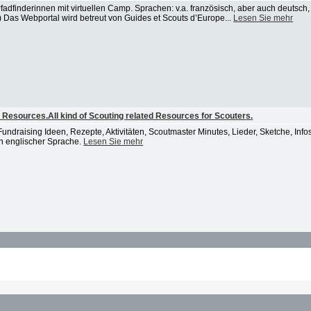
 Pfadfinderinnen mit virtuellen Camp. Sprachen: v.a. französisch, aber auch deutsc
e) Das Webportal wird betreut von Guides et Scouts d’Europe...
Lesen Sie mehr
esources.All kind of Scouting related Resources for Scouters.
. Fundraising Ideen, Rezepte, Aktivitäten, Scoutmaster Minutes, Lieder, Sketche, In
n englischer Sprache.
Lesen Sie mehr