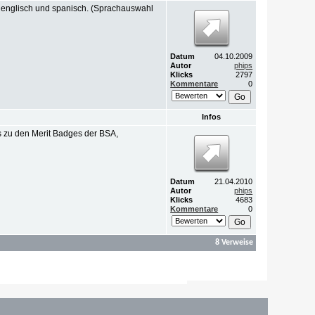
h, englisch und spanisch. (Sprachauswahl
Datum
04.10.2009
Autor
phips
Klicks
2797
Kommentare
0
Infos
fos zu den Merit Badges der BSA,
Datum
21.04.2010
Autor
phips
Klicks
4683
Kommentare
0
8 Verweise