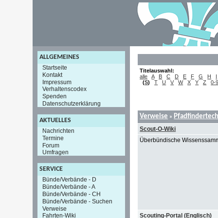
ALLGEMEINES
Startseite
Titelauswahl:
Kontakt
alle
A
B
C
D
E
F
G
H
I
Impressum
(
S
)
T
U
V
W
X
Y
Z
0-
Verhaltenscodex
Spenden
Datenschutzerklärung
Verweise
Pfadfindertec
»
AKTUELLES
Scout-O-Wiki
Nachrichten
Termine
Überbündische Wissenssamm
Forum
Umfragen
SERVICE
Bünde/Verbände - D
Bünde/Verbände - A
Bünde/Verbände - CH
Bünde/Verbände - Suchen
Verweise
Scouting-Portal (Englisch)
Fahrten-Wiki