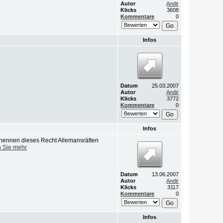
Autor
Andir
Klicks
3608
Kommentare
0
Infos
Datum
25.03.2007
Autor
Andir
Klicks
3772
Kommentare
0
Infos
r nennen dieses Recht Allemansrätten
 Sie mehr
Datum
13.06.2007
Autor
Andir
Klicks
3117
Kommentare
0
Infos