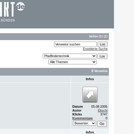
Seiten
(1):
(1)
Erweiterte Suche
8 Verweise
Infos
Datum
05.08.2006
Autor
Eitschi
Klicks
3747
Kommentare
0
Infos