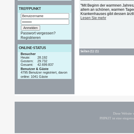
"Mit Beginn der warmnen Jahresz
TREFFPUNKT
allem an schönen, warmen Tagen
Krankenhauses gibt dessen ärztlic
Lesen Sie mehr
Passwort vergessen?
Registrieren
ONLINE-STATUS
Seiten
(1):
(1)
Besucher
Heute:
28.192
Gestern:
29.732
Gesamt:
42.699.837
Benutzer & Gäste
4795 Benutzer registriert, davon
online: 1041 Gäste
Diese Website
PHPKIT ist eine einget