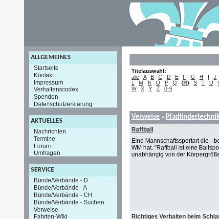
ALLGEMEINES
Startseite
Titelauswahl:
Kontakt
alle
A
B
C
D
E
F
G
H
I
J
Impressum
L
M
N
O
P
Q
(
R
)
S
T
U
W
X
Y
Z
0-9
Verhaltenscodex
Spenden
Datenschutzerklärung
Verweise
Pfadfindertechni
»
AKTUELLES
Raffball
Nachrichten
Termine
Eine Mannschaftssportart die - b
Forum
WM hat. "Raffball ist eine Ballsp
Umfragen
unabhängig von der Körpergröße
SERVICE
Bünde/Verbände - D
Bünde/Verbände - A
Bünde/Verbände - CH
Bünde/Verbände - Suchen
Verweise
Richtiges Verhalten beim Schl
Fahrten-Wiki