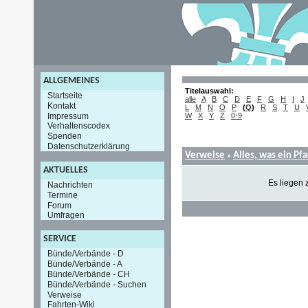
ALLGEMEINES
Titelauswahl:
Startseite
alle
A
B
C
D
E
F
G
H
I
J
Kontakt
L
M
N
O
P
(
Q
)
R
S
T
U
Impressum
W
X
Y
Z
0-9
Verhaltenscodex
Spenden
Datenschutzerklärung
Verweise
Alles, was ein Pf
»
AKTUELLES
Es liegen 
Nachrichten
Termine
Forum
Umfragen
SERVICE
Bünde/Verbände - D
Bünde/Verbände - A
Bünde/Verbände - CH
Bünde/Verbände - Suchen
Verweise
Fahrten-Wiki