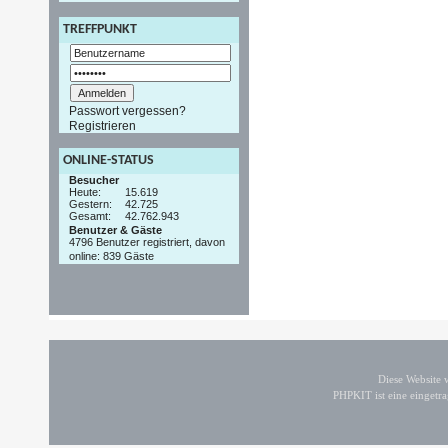
TREFFPUNKT
Passwort vergessen?
Registrieren
ONLINE-STATUS
Besucher
Heute:
15.619
Gestern:
42.725
Gesamt:
42.762.943
Benutzer & Gäste
4796 Benutzer registriert, davon
online: 839 Gäste
Diese Website
PHPKIT ist eine einget