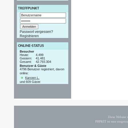
TREFFPUNKT
Passwort vergessen?
Registrieren
ONLINE-STATUS
Besucher
Heute:
4.499
Gestern:
41.481
Gesamt:
42.793.304
Benutzer & Gäste
4796 Benutzer registriert, davon
online:
Karsten L.
und 609 Gäste
Diese Website
PHPKIT ist eine einget