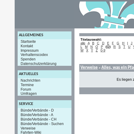
ALLGEMEINES
Titelauswahl:
Startseite
alle
A
B
C
D
E
F
G
H
I
J
Kontakt
L
M
N
O
P
(
Q
)
R
S
T
U
Impressum
W
X
Y
Z
0-9
Verhaltenscodex
Spenden
Datenschutzerklärung
Verweise
Alles, was ein Pf
»
AKTUELLES
Es liegen 
Nachrichten
Termine
Forum
Umfragen
SERVICE
Bünde/Verbände - D
Bünde/Verbände - A
Bünde/Verbände - CH
Bünde/Verbände - Suchen
Verweise
Fahrten-Wiki