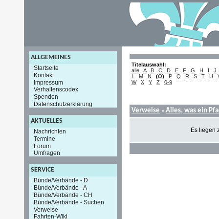
ALLGEMEINES
Titelauswahl:
Startseite
alle
A
B
C
D
E
F
G
H
I
J
Kontakt
L
M
N
(
O
)
P
Q
R
S
T
U
Impressum
W
X
Y
Z
0-9
Verhaltenscodex
Spenden
Datenschutzerklärung
Verweise
Alles, was ein Pf
»
AKTUELLES
Es liegen 
Nachrichten
Termine
Forum
Umfragen
SERVICE
Bünde/Verbände - D
Bünde/Verbände - A
Bünde/Verbände - CH
Bünde/Verbände - Suchen
Verweise
Fahrten-Wiki