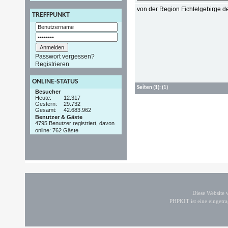
von der Region Fichtelgebirge 
TREFFPUNKT
Passwort vergessen?
Registrieren
ONLINE-STATUS
Seiten
(1):
(1)
Besucher
Heute:
12.317
Gestern:
29.732
Gesamt:
42.683.962
Benutzer & Gäste
4795 Benutzer registriert, davon
online: 762 Gäste
Diese Website
PHPKIT ist eine einget