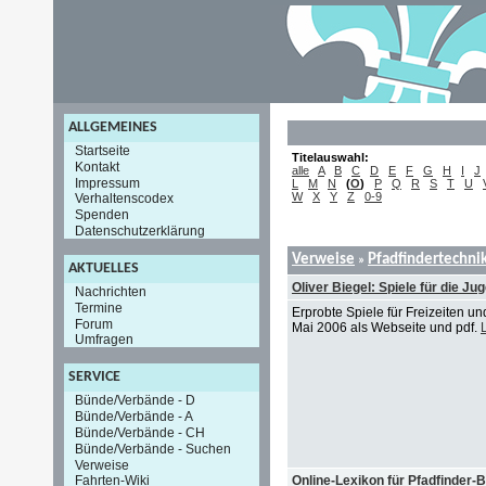
ALLGEMEINES
Startseite
Titelauswahl:
Kontakt
alle
A
B
C
D
E
F
G
H
I
J
Impressum
L
M
N
(
O
)
P
Q
R
S
T
U
W
X
Y
Z
0-9
Verhaltenscodex
Spenden
Datenschutzerklärung
Verweise
Pfadfindertechni
»
AKTUELLES
Oliver Biegel: Spiele für die Ju
Nachrichten
Termine
Erprobte Spiele für Freizeiten 
Forum
Mai 2006 als Webseite und pdf.
Umfragen
SERVICE
Bünde/Verbände - D
Bünde/Verbände - A
Bünde/Verbände - CH
Bünde/Verbände - Suchen
Verweise
Online-Lexikon für Pfadfinder-B
Fahrten-Wiki