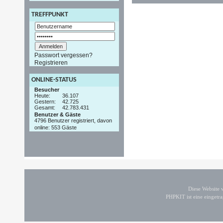
TREFFPUNKT
Passwort vergessen?
Registrieren
ONLINE-STATUS
Besucher
Heute:
36.107
Gestern:
42.725
Gesamt:
42.783.431
Benutzer & Gäste
4796 Benutzer registriert, davon
online: 553 Gäste
Diese Website
PHPKIT ist eine einget