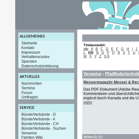
ALLGEMEINES
Startseite
Titelauswahl:
Kontakt
alle
A
B
C
D
E
F
G
H
I
J
Impressum
L
(
M
)
N
O
P
Q
R
S
T
U
W
X
Y
Z
0-9
Verhaltenscodex
Spenden
Datenschutzerklärung
Verweise
Pfadfindertechni
»
AKTUELLES
Messermagazin: Messer & Rec
Nachrichten
Termine
Das PDF-Dokument (Adobe Reader 
Forum
Kommentaren und übersichtliche
Umfragen
ergänzt durch Kanada und die USA
mehr
SERVICE
Bünde/Verbände - D
Bünde/Verbände - A
Bünde/Verbände - CH
Bünde/Verbände - Suchen
Verweise
Fahrten-Wiki
Seiten
(1):
(1)