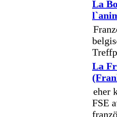
La Boî
l`ani
Franz
belgis
Treff
La Fr
(Fran
eher 
FSE a
franzö