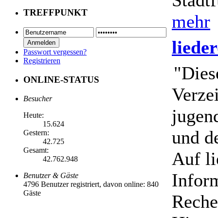
Stadtf
TREFFPUNKT
mehr
liede
Passwort vergessen?
Registrieren
"Diese
ONLINE-STATUS
Verzei
Besucher
jugen
Heute:
15.624
und d
Gestern:
42.725
Gesamt:
Auf li
42.762.948
Inform
Benutzer & Gäste
4796 Benutzer registriert, davon online: 840
Gäste
Reche