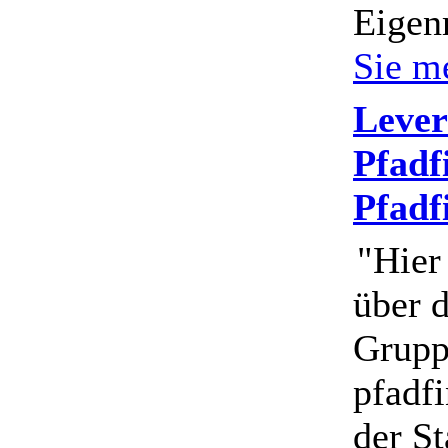
Eigen
Sie m
Lever
Pfadf
Pfadf
"Hier
über 
Grupp
pfadf
der St