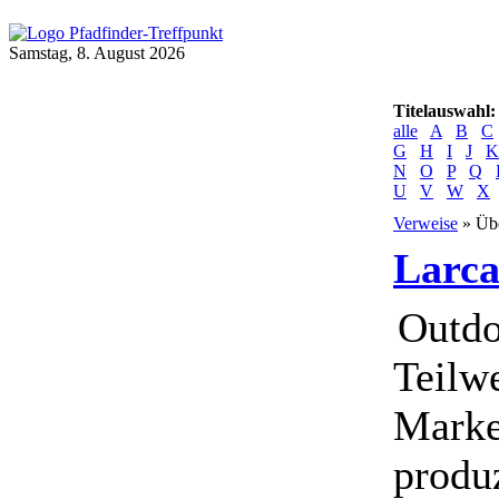
Samstag, 8. August 2026
Titelauswahl:
alle
A
B
C
G
H
I
J
K
N
O
P
Q
U
V
W
X
Verweise
» Übe
Larc
Outdo
Teilw
Marke
produz