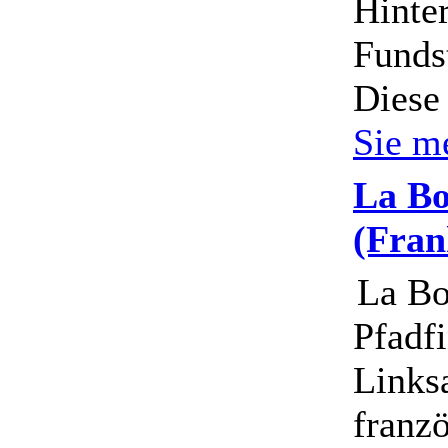
Hinte
Funds
Diese
Sie m
La Bo
(Fran
La Bo
Pfadf
Links
franzö