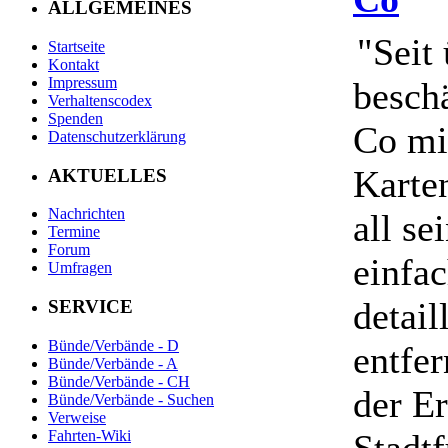
ALLGEMEINES
"Seit
Startseite
Kontakt
Impressum
besch
Verhaltenscodex
Spenden
Co mi
Datenschutzerklärung
Karten
AKTUELLES
Nachrichten
all se
Termine
Forum
einfac
Umfragen
detail
SERVICE
Bünde/Verbände - D
entfe
Bünde/Verbände - A
Bünde/Verbände - CH
der E
Bünde/Verbände - Suchen
Verweise
Fahrten-Wiki