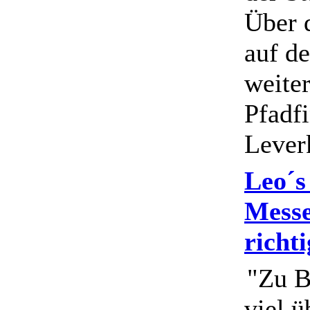
Über d
auf de
weite
Pfadf
Lever
Leo´s
Messe
richti
"Zu B
viel ü