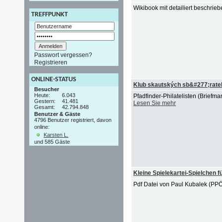
Wikibook mit detailiert beschri
TREFFPUNKT
Passwort vergessen?
Registrieren
ONLINE-STATUS
Klub skautských sb&#277;rate
Besucher
Heute:
6.043
Pfadfinder-Philatelisten (Briefm
Gestern:
41.481
Lesen Sie mehr
Gesamt:
42.794.848
Benutzer & Gäste
4796 Benutzer registriert, davon
online:
Karsten L.
und 585 Gäste
Kleine Spielekartei-Spielchen f
Pdf Datei von Paul Kubalek (PP