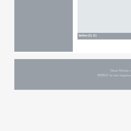
Seiten
(1):
(1)
Diese Website
PHPKIT ist eine einget