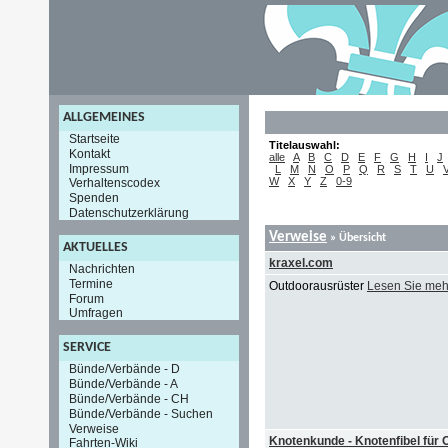
ALLGEMEINES
Startseite
Titelauswahl:
Kontakt
alle
A
B
C
D
E
F
G
H
I
J
Impressum
L
M
N
O
P
Q
R
S
T
U
W
X
Y
Z
0-9
Verhaltenscodex
Spenden
Datenschutzerklärung
Verweise
» Übersicht
AKTUELLES
kraxel.com
Nachrichten
Termine
Outdoorausrüster
Lesen Sie meh
Forum
Umfragen
SERVICE
Bünde/Verbände - D
Bünde/Verbände - A
Bünde/Verbände - CH
Bünde/Verbände - Suchen
Verweise
Knotenkunde - Knotenfibel für 
Fahrten-Wiki