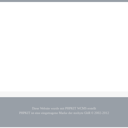
Diese Website wurde mit PHPKIT WCMS erstellt
PHPKIT ist eine eingetragene Marke der mxbyte GbR © 2002-2012