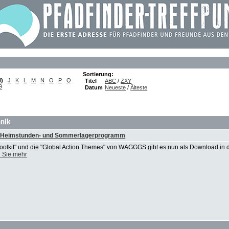
Sortierung:
I
)
J
K
L
M
N
O
P
Q
Titel
ABC
/
ZXY
9
Datum
Neueste
/
Älteste
hnik
ein Heimstunden- und Sommerlagerprogramm
oolkit" und die "Global Action Themes" von WAGGGS gibt es nun als Download in 
 Sie mehr