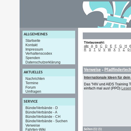
ALLGEMEINES
Startseite
Titelauswahl:
Kontakt
alle
A
B
C
D
E
F
G
H
(
Impressum
R
S
T
U
V
W
X
Y
Z
0-
Verhaltenscodex
Spenden
Datenschutzerklärung
Verweise
Pfadfindertec
»
AKTUELLES
Internationale Ideen für d
Nachrichten
Termine
Das "HIV und AIDS Training T
Forum
einfach mal aus! (PPÖ)
Lesen
Umfragen
SERVICE
Bünde/Verbände - D
Bünde/Verbände - A
Bünde/Verbände - CH
Bünde/Verbände - Suchen
Verweise
Fahrten-Wiki
Seiten
(1):
(1)