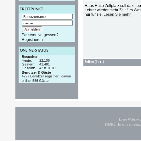
Haus Hütte Zeltplatz soll dazu b
TREFFPUNKT
Lehrer wieder mehr Zeit fürs Wes
nur für sie.
Lesen Sie mehr
Passwort vergessen?
Registrieren
ONLINE-STATUS
Besucher
Heute:
22.106
Seiten
(1):
(1)
Gestern:
41.481
Gesamt:
42.810.911
Benutzer & Gäste
4797 Benutzer registriert, davon
online: 586 Gäste
Diese Website
PHPKIT ist eine einget