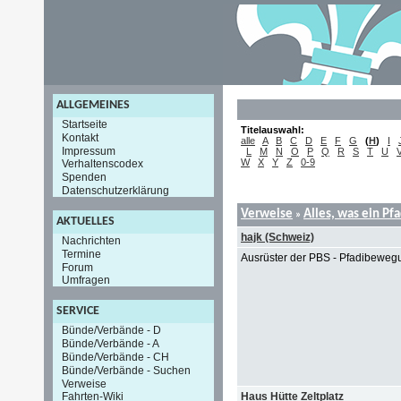
ALLGEMEINES
Startseite
Titelauswahl:
Kontakt
alle
A
B
C
D
E
F
G
(
H
)
I
Impressum
L
M
N
O
P
Q
R
S
T
U
W
X
Y
Z
0-9
Verhaltenscodex
Spenden
Datenschutzerklärung
Verweise
Alles, was ein Pf
»
AKTUELLES
hajk (Schweiz)
Nachrichten
Termine
Ausrüster der PBS - Pfadibewe
Forum
Umfragen
SERVICE
Bünde/Verbände - D
Bünde/Verbände - A
Bünde/Verbände - CH
Bünde/Verbände - Suchen
Verweise
Haus Hütte Zeltplatz
Fahrten-Wiki