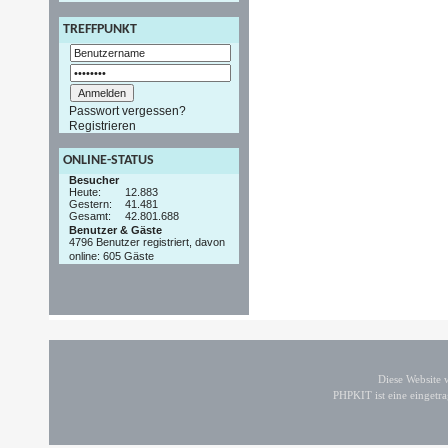
TREFFPUNKT
Passwort vergessen?
Registrieren
ONLINE-STATUS
Besucher
Heute:
12.883
Gestern:
41.481
Gesamt:
42.801.688
Benutzer & Gäste
4796 Benutzer registriert, davon
online: 605 Gäste
Diese Website
PHPKIT ist eine einget