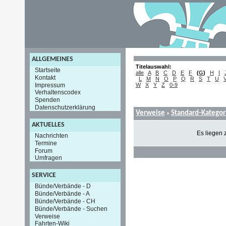
ALLGEMEINES
Titelauswahl:
Startseite
alle
A
B
C
D
E
F
(
G
)
H
I
Kontakt
L
M
N
O
P
Q
R
S
T
U
Impressum
W
X
Y
Z
0-9
Verhaltenscodex
Spenden
Datenschutzerklärung
Verweise
Standard-Kategor
»
AKTUELLES
Es liegen 
Nachrichten
Termine
Forum
Umfragen
SERVICE
Bünde/Verbände - D
Bünde/Verbände - A
Bünde/Verbände - CH
Bünde/Verbände - Suchen
Verweise
Fahrten-Wiki