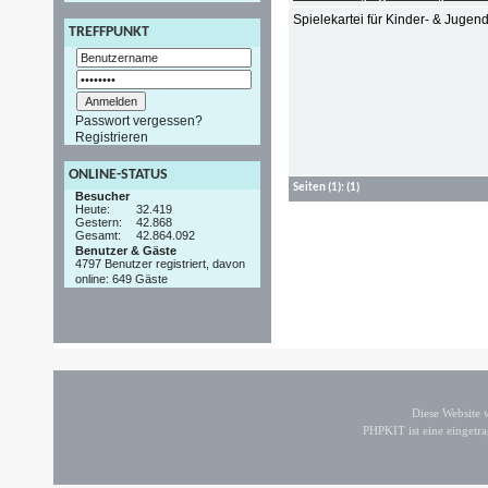
Spielekartei für Kinder- & Juge
TREFFPUNKT
Passwort vergessen?
Registrieren
ONLINE-STATUS
Seiten
(1):
(1)
Besucher
Heute:
32.419
Gestern:
42.868
Gesamt:
42.864.092
Benutzer & Gäste
4797 Benutzer registriert, davon
online: 649 Gäste
Diese Website
PHPKIT ist eine einget