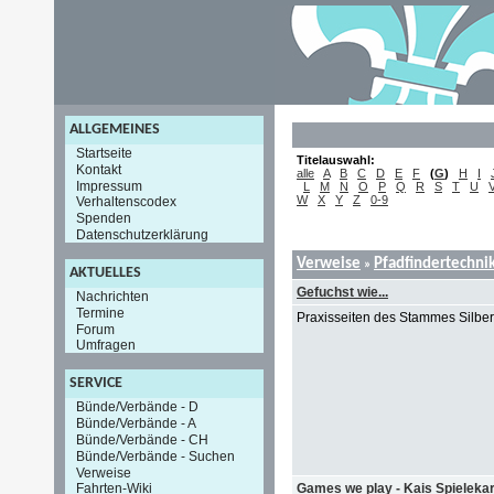
ALLGEMEINES
Startseite
Titelauswahl:
Kontakt
alle
A
B
C
D
E
F
(
G
)
H
I
Impressum
L
M
N
O
P
Q
R
S
T
U
W
X
Y
Z
0-9
Verhaltenscodex
Spenden
Datenschutzerklärung
Verweise
Pfadfindertechni
»
AKTUELLES
Gefuchst wie...
Nachrichten
Termine
Praxisseiten des Stammes Silbe
Forum
Umfragen
SERVICE
Bünde/Verbände - D
Bünde/Verbände - A
Bünde/Verbände - CH
Bünde/Verbände - Suchen
Verweise
Games we play - Kais Spielekar
Fahrten-Wiki