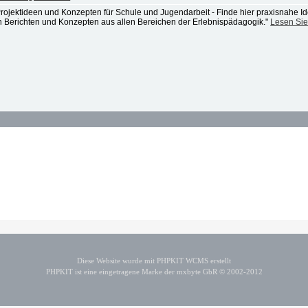
Projektideen und Konzepten für Schule und Jugendarbeit - Finde hier praxisnahe
 Berichten und Konzepten aus allen Bereichen der Erlebnispädagogik."
Lesen Si
Diese Website wurde mit PHPKIT WCMS erstellt
PHPKIT ist eine eingetragene Marke der mxbyte GbR © 2002-2012