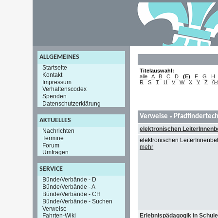
ALLGEMEINES
Startseite
Titelauswahl:
Kontakt
alle
A
B
C
D
(
E
)
F
G
H
Impressum
R
S
T
U
V
W
X
Y
Z
0-
Verhaltenscodex
Spenden
Datenschutzerklärung
Verweise
Pfadfindertec
»
AKTUELLES
elektronischen LeiterInnenb
Nachrichten
Termine
elektronischen LeiterInnenbeh
Forum
mehr
Umfragen
SERVICE
Bünde/Verbände - D
Bünde/Verbände - A
Bünde/Verbände - CH
Bünde/Verbände - Suchen
Verweise
Erlebnispädagogik in Schul
Fahrten-Wiki