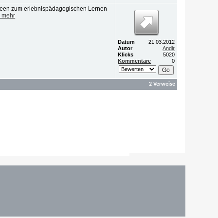
 Ideen zum erlebnispädagogischen Lernen
e mehr
Datum
21.03.2012
Autor
Andir
Klicks
5020
Kommentare
0
2 Verweise