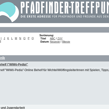
Sortierung:
I
J
K
L
M
N
O
P
Q
Titel
ABC
/
ZXY
9
Datum
Neueste
/
Älteste
hnik
ehelf \"WiWö-Pedia\"
elf "WiWö-Pedia"-Online Behelf für Wichtel/WölflingsleiterInnen mit Spielen, Tipps
e und Jugendarbeit