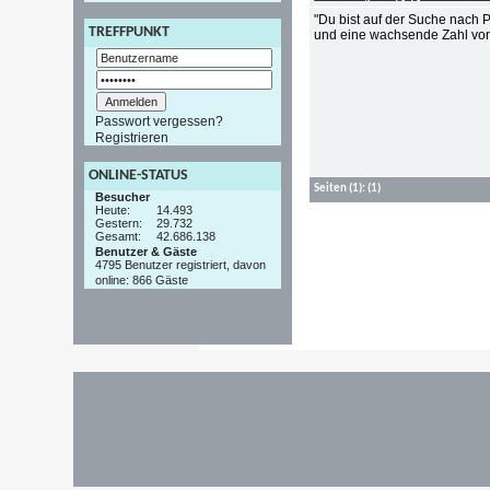
"Du bist auf der Suche nach 
TREFFPUNKT
und eine wachsende Zahl von
Passwort vergessen?
Registrieren
ONLINE-STATUS
Seiten
(1):
(1)
Besucher
Heute:
14.493
Gestern:
29.732
Gesamt:
42.686.138
Benutzer & Gäste
4795 Benutzer registriert, davon
online: 866 Gäste