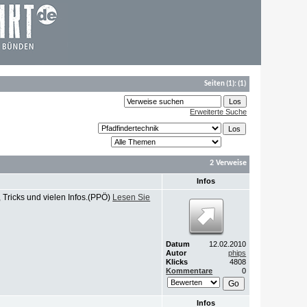
Seiten
(1):
(1)
Erweiterte Suche
2 Verweise
Infos
, Tricks und vielen Infos.(PPÖ)
Lesen Sie
Datum
12.02.2010
Autor
phips
Klicks
4808
Kommentare
0
Infos