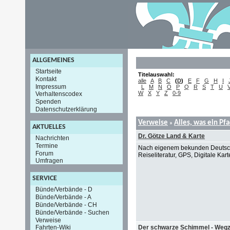
ALLGEMEINES
Startseite
Titelauswahl:
Kontakt
alle
A
B
C
(
D
)
E
F
G
H
I
Impressum
L
M
N
O
P
Q
R
S
T
U
W
X
Y
Z
0-9
Verhaltenscodex
Spenden
Datenschutzerklärung
Verweise
Alles, was ein Pf
»
AKTUELLES
Dr. Götze Land & Karte
Nachrichten
Termine
Nach eigenem bekunden Deutsch
Forum
Reiseliteratur, GPS, Digitale Kar
Umfragen
SERVICE
Bünde/Verbände - D
Bünde/Verbände - A
Bünde/Verbände - CH
Bünde/Verbände - Suchen
Verweise
Der schwarze Schimmel - Wegzei
Fahrten-Wiki