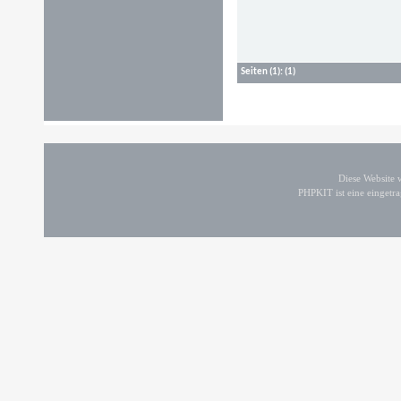
Seiten
(1):
(1)
Diese Website
PHPKIT ist eine einget