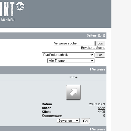
Seiten
(1):
(1)
Erweiterte Suche
1 Verweise
Infos
Datum
29.03.2009
Autor
Andir
Klicks
4495
Kommentare
0
1 Verweise