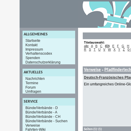
ALLGEMEINES
Startseite
Titelauswahl:
Kontakt
alle
A
B
C
(
D
)
E
F
G
H
Impressum
R
S
T
U
V
W
X
Y
Z
0-
Verhaltenscodex
Spenden
Datenschutzerklärung
Verweise
Pfadfindertec
»
AKTUELLES
Deutsch-Französisches Pfad
Nachrichten
Termine
Ein umfangreiches Online-Glo
Forum
Umfragen
SERVICE
Bünde/Verbände - D
Bünde/Verbände - A
Bünde/Verbände - CH
Bünde/Verbände - Suchen
Verweise
Fahrten-Wiki
Seiten
(1):
(1)