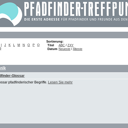
Sortierung:
I
J
K
L
M
N
O
P
Q
Titel
ABC
/
ZXY
9
Datum
Neueste
/
Älteste
hnik
finder-Glossar
ssar pfadfinderischer Begriffe.
Lesen Sie mehr