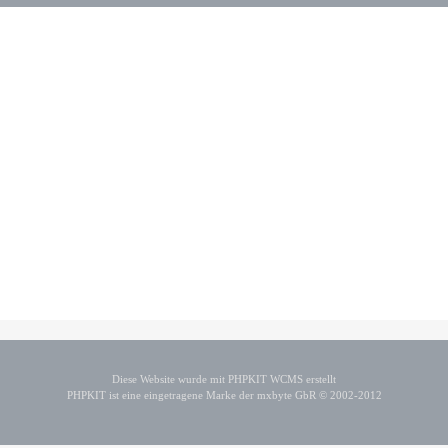
Diese Website wurde mit PHPKIT WCMS erstellt
PHPKIT ist eine eingetragene Marke der mxbyte GbR © 2002-2012