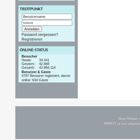
TREFFPUNKT
Passwort vergessen?
Registrieren
ONLINE-STATUS
Besucher
Heute:
34.441
Gestern:
42.868
Gesamt:
42.866.114
Benutzer & Gäste
4797 Benutzer registriert, davon
online: 634 Gäste
Diese Website
PHPKIT ist eine einget