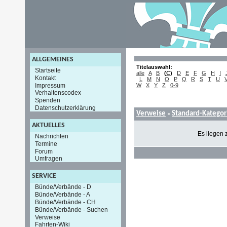
ALLGEMEINES
Titelauswahl:
Startseite
alle
A
B
(
C
)
D
E
F
G
H
I
Kontakt
L
M
N
O
P
Q
R
S
T
U
Impressum
W
X
Y
Z
0-9
Verhaltenscodex
Spenden
Datenschutzerklärung
Verweise
Standard-Kategor
»
AKTUELLES
Es liegen 
Nachrichten
Termine
Forum
Umfragen
SERVICE
Bünde/Verbände - D
Bünde/Verbände - A
Bünde/Verbände - CH
Bünde/Verbände - Suchen
Verweise
Fahrten-Wiki