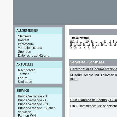
ALLGEMEINES
Startseite
Titelauswahl:
Kontakt
alle
A
B
(
C
)
D
E
F
G
H
I
Impressum
K
L
M
N
O
P
Q
R
S
T
U
V
W
X
Y
Z
0-9
Verhaltenscodex
Spenden
Datenschutzerklärung
Verweise
Sonstiges
»
AKTUELLES
Centro Studi e Documentazione
Nachrichten
Termine
Museum, Archiv und Bibliothek z
Forum
mehr
Umfragen
SERVICE
Bünde/Verbände - D
Club Filatélico de Scouts y Guí
Bünde/Verbände - A
Bünde/Verbände - CH
Ein Zusammenschluss spanischer
Bünde/Verbände - Suchen
Verweise
Fahrten-Wiki