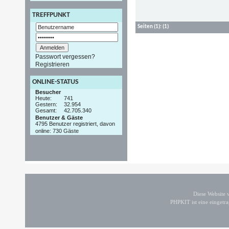
TREFFPUNKT
Seiten
(1):
(1)
Passwort vergessen?
Registrieren
ONLINE-STATUS
Besucher
Heute:
741
Gestern:
32.954
Gesamt:
42.705.340
Benutzer & Gäste
4795 Benutzer registriert, davon
online: 730 Gäste
Diese Website
PHPKIT ist eine einget